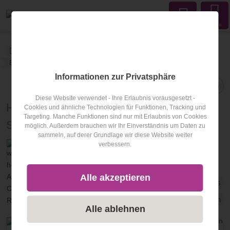
Menu
wellness-hotel.info
Blog
Hotel des Monats
Blogartikel
Informationen zur Privatsphäre
Teilen
Diese Website verwendet - Ihre Erlaubnis vorausgesetzt -
Hotel des Monats Oktober: 5* Wellness- &
Cookies und ähnliche Technologien für Funktionen, Tracking und
Targeting. Manche Funktionen sind nur mit Erlaubnis von Cookies
Sporthotel Jagdhof in Röhrnbach
möglich. Außerdem brauchen wir Ihr Einverständnis um Daten zu
sammeln, auf derer Grundlage wir diese Website weiter
verbessern.
Veröffentlicht am
01.10.2025
von
Christoph Reichl
Alle akzeptieren
Hotel des Monats
Bayerischer Wald
Bayern
Alle ablehnen