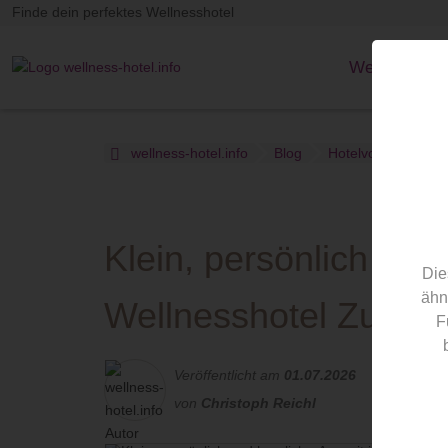
Finde dein perfektes Wellnesshotel
Wellnesshote
wellness-hotel.info
Blog
Hotelvorstellung
Klein, persönlich und 
Die
ähn
Wellnesshotel Zum B
F
Veröffentlicht am
01.07.2026
von
Christoph Reichl