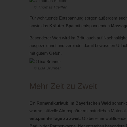
© Thomas Pfeiffer
Für wohltuende Entspannung sorgen außerdem
sec
sowie das
Kräuter-Spa
mit entspannenden
Massag
Besonderer Wert wird im Bräu auch auf Nachhaltigkei
ausgezeichnet und verbindet damit bewussten Urlau
mit gutem Gefühl.
© Lisa Brunner
Mehr Zeit zu Zweit
Ein
Romantikurlaub im Bayerischen Wald
schenkt 
warme, stilvolle Atmosphäre mit natürlichen Material
entspannte Tage zu zweit
. Ob bei einer wohltuend
Bad
in der Partnerwanne, hier entstehen besondere