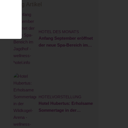
Blog Artikel
HOTEL DES MONATS
Anfang September eröffnet
der neue Spa-Bereich im
Jagdhof
HOTELVORSTELLUNG
Hotel Hubertus: Erholsame
Sommertage in der
Wildkogel-Arena