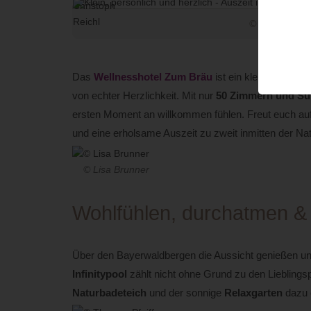
© Marco Felge
Das
Wellnesshotel Zum Bräu
ist ein kleines
Adults
von echter Herzlichkeit. Mit nur
50 Zimmern
und Su
ersten Moment an willkommen fühlen. Freut euch auf
und eine erholsame Auszeit zu zweit inmitten der Nat
© Lisa Brunner
Wohlfühlen, durchatmen 
Über den Bayerwaldbergen die Aussicht genießen u
Infinitypool
zählt nicht ohne Grund zu den Liebling
Naturbadeteich
und der sonnige
Relaxgarten
dazu e