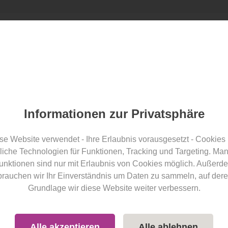
l finden
Angebote
Blog
wellness-hotel.info Award
Blogartikel
Teilen
Informationen zur Privatsphäre
herzlich - Auszeit im
se Website verwendet - Ihre Erlaubnis vorausgesetzt - Cookies
liche Technologien für Funktionen, Tracking und Targeting. Ma
räu
unktionen sind nur mit Erlaubnis von Cookies möglich. Außerd
brauchen wir Ihr Einverständnis um Daten zu sammeln, auf dere
Grundlage wir diese Website weiter verbessern.
Hotelvorstellung
Bayerischer Wald
Bayern
Deutschland
Alle akzeptieren
Alle ablehnen