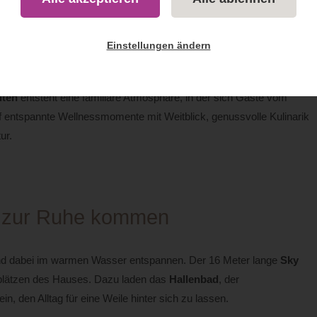
nhauer / woidlife photography
Einstellungen ändern
-Only-Hotel im Bayerischen Wald
– persönlich geführt und geprägt
iten
entsteht eine familiäre Atmosphäre, in der sich Gäste vom
 entspannte Wellnessmomente mit Weitblick, genussvolle Kulinarik
ur.
& zur Ruhe kommen
nd dabei im warmen Wasser entspannen. Der 16 Meter lange
Sky
splätzen des Hauses. Dazu laden das
Hallenbad
, der
in, den Alltag für eine Weile hinter sich zu lassen.