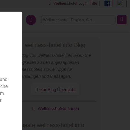
Wellnesshotel Login
Hilfe
Über uns
wellness-hotel.info Blog
Im Blog von wellness-hotel.info lesen Sie
Neuigkeiten zu den angesagtesten
Wellnesshotels sowie Tipps für
Behandlungen und Massagen.
 und
nche
zur Blog Übersicht
em
r
Wellnesshotels finden
Neueste wellness-hotel.info