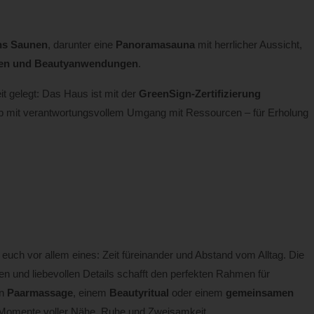
hs Saunen
, darunter eine
Panoramasauna
mit herrlicher Aussicht,
en und Beautyanwendungen
.
t gelegt: Das Haus ist mit der
GreenSign-Zertifizierung
b mit verantwortungsvollem Umgang mit Ressourcen – für Erholung
euch vor allem eines: Zeit füreinander und Abstand vom Alltag. Die
ien und liebevollen Details schafft den perfekten Rahmen für
en
Paarmassage
, einem
Beautyritual
oder einem
gemeinsamen
 Momente voller Nähe, Ruhe und Zweisamkeit.