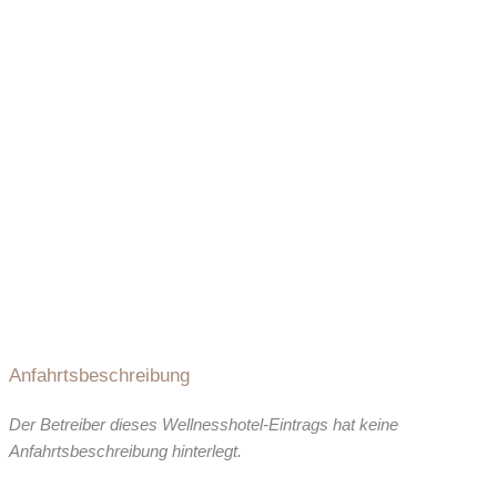
Ladestation Elektroauto:
direkt beim Hotel
Wohlfühlzimmer
Gemütlich eingerichtete Zimmer im ersten Stock. Die Zimmer
sind ausgestattet mit Badewanne oder Dusche, Fön, Flat-TV,
Anfahrtsbeschreibung
sowie einer Sitzmöglichkeit. Einige unserer Wohlfühlzimmer
können als Studiozimmer genutzt werden. Diese verfügen
Der Betreiber dieses Wellnesshotel-Eintrags hat keine
über einen separaten Schlafraum im Obergeschoss.
Anfahrtsbeschreibung hinterlegt.