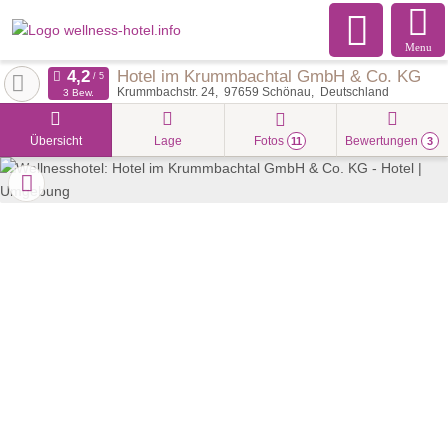
Menu
Hotel im Krummbachtal GmbH & Co. KG
Krummbachstr. 24
97659
Schönau
Deutschland
3 Bew.
Übersicht
Lage
Fotos
Bewertungen
11
3