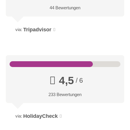
44 Bewertungen
Schicke moderne Suite
Unser ehemaliger Tagungsraum ist heute eine schick-modern
eingerichtete Suite mit einer Größe von ca. 47m2. Die Suite
Tripadvisor
via:
ist ausgestattet mit einem Doppelbett, separierten WC,
begehbare Dusche, Fön, Flat-TV, zwei Schlafsofas und
einem Balkon.
4,5
/ 6
233 Bewertungen
HolidayCheck
via: