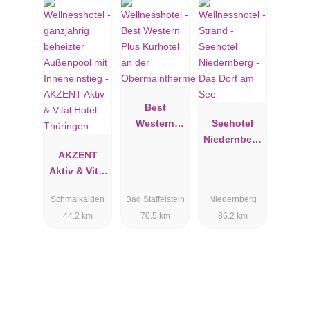
Best
Western
Seehotel
Plus
Niedernberg
AKZENT
Kurhotel an
- Das Dorf
Aktiv & Vital
der
am See
Hotel
Obermainthe
Schmalkalden
Bad Staffelstein
Niedernberg
Thüringen
rme
44.2 km
70.5 km
86.2 km