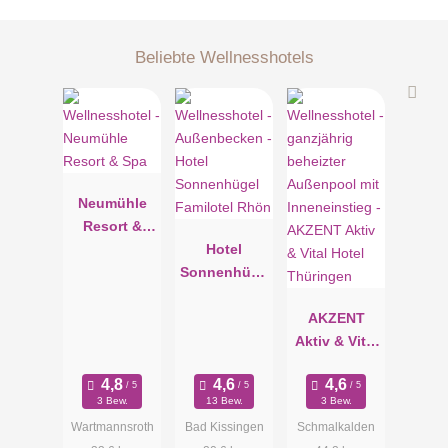
Beliebte Wellnesshotels
Neumühle
Resort &
Spa
Hotel
Sonnenhüge
l Familotel
Rhön
AKZENT
Aktiv & Vital
Hotel
Thüringen
3 Bew.
13 Bew.
3 Bew.
Wartmannsroth
Bad Kissingen
Schmalkalden