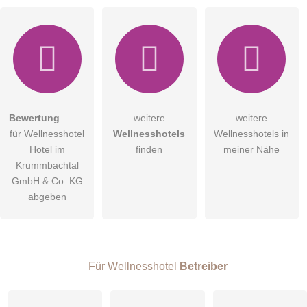
Hiermit akzeptiere ich die
AGB
.
Bewertung
weitere
weitere
für Wellnesshotel
Wellnesshotels
Wellnesshotels in
Die
Datenschutzerklärung
habe ich zur Kenntnis genommen.
Hotel im
finden
meiner Nähe
öffentliche Frage stellen
Krummbachtal
Abbrechen
GmbH & Co. KG
Hinweis:
Bitte beachten Sie, öffentliche Fragen sind
für alle
abgeben
Besucher sichtbar
.
Klicken Sie hier um eine
individuelle Frage
an den
Wellnesshotel-Eintrag zu stellen
.
Für Wellnesshotel
Betreiber