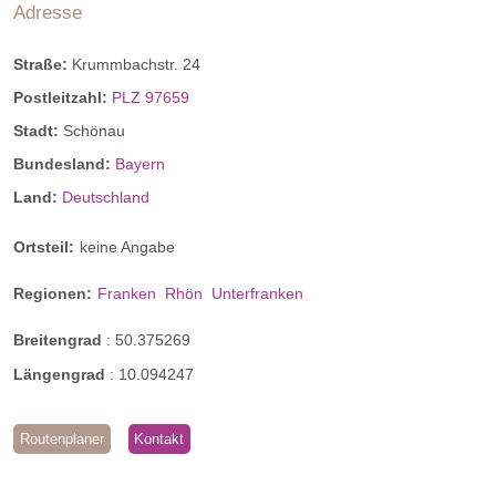
Adresse
Straße:
Krummbachstr. 24
Postleitzahl:
PLZ 97659
Stadt:
Schönau
Bundesland:
Bayern
Land:
Deutschland
Ortsteil:
keine Angabe
Regionen:
Franken
Rhön
Unterfranken
Breitengrad
:
50.375269
Balkonzimmer
Längengrad
:
10.094247
Natürliches Holz in Rhöner Licht
Routenplaner
Kontakt
Helle Zimmer mit natürlichen Holz Materialien aus der Rhön
im Erdgeschoss. Die Zimmer sind ausgestattet mit