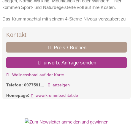
Joggen, Nordic-Walking, Mountainbiken oder Wandern – hier
kommen Sport- und Naturbegeisterte voll auf ihre Kosten.
Das Krummbachtal mit seinem 4-Sterne Niveau verzaubert zu
jeder Jahreszeit mit seinem besonderen Charme. Gönnen Sie
sich eine Auszeit und erleben Sie, wie wohltuend Natur,
Kontakt
Bewegung, köstliches Essen, ein schönes Ambiente und
entspannende Behandlungen auf Körper, Geist und Seele
Preis / Buchen
wirken. Freuen Sie sich auf herzliche Gastfreundschaft und
erholsame Tage bei uns.
unverb. Anfrage senden
Ihr ganzheitliches Wohlbefinden liegt uns besonders am Herzen,
Wellnesshotel auf der Karte
und wir freuen uns darauf, Sie mit allen Sinnen zu verwöhnen.
Telefon:
0977591...
anzeigen
Homepage:
www.krummbachtal.de