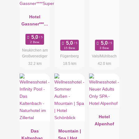
Hotel
Gassner****S
uperior
2 Bew.
15 Bew.
3 Bew.
Neukirchen am
Großvenediger
Fügenberg
Vals/Mühlbach
32.2 km
18.5 km
42.0 km
Hotel
Alpenhof
Das
Mountain |
Kaltenbach -
Spa | Hotel