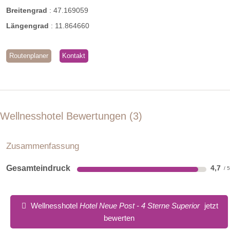
Breitengrad
:
47.169059
Längengrad
:
11.864660
Routenplaner
Kontakt
Juniorsuite Zirbe mit Balkon
Wellnesshotel Bewertungen
3
Junior Suite Zirbe mit Balkon mit ca. 35m² für 2-3 Personen.
Der Duft nach einheimischem Zirbenholz macht das Zimmer
Zusammenfassung
zu einem Erlebnis.
Gesamteindruck
4,7
Wellnesshotel
Hotel Neue Post - 4 Sterne Superior
jetzt
bewerten