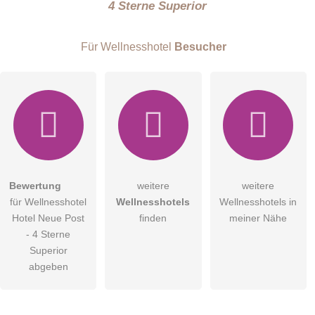
4 Sterne Superior
E-Mail-Adresse (wird nicht veröffentlicht)
Für Wellnesshotel
Besucher
Hiermit akzeptiere ich die
AGB
.
Bewertung
weitere
weitere
für Wellnesshotel
Wellnesshotels
Wellnesshotels in
Die
Datenschutzerklärung
habe ich zur Kenntnis genommen.
Hotel Neue Post
finden
meiner Nähe
öffentliche Frage stellen
- 4 Sterne
Abbrechen
Superior
Hinweis:
Bitte beachten Sie, öffentliche Fragen sind
für alle
abgeben
Besucher sichtbar
.
Klicken Sie hier um eine
individuelle Frage
an den