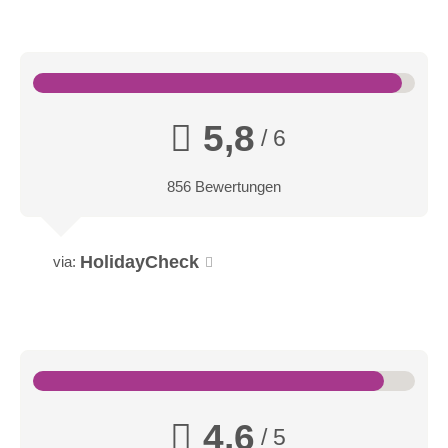
5,8
/ 6
856 Bewertungen
HolidayCheck
via:
4,6
/ 5