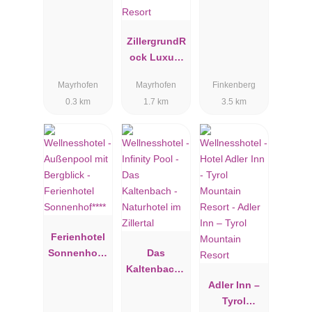
ZillergrundR
ock Luxury
Mountain
Mayrhofen
Mayrhofen
Finkenberg
Resort
0.3 km
1.7 km
3.5 km
Ferienhotel
Sonnenhof**
Das
**
Kaltenbach -
Naturhotel
Adler Inn –
im Zillertal
Tyrol