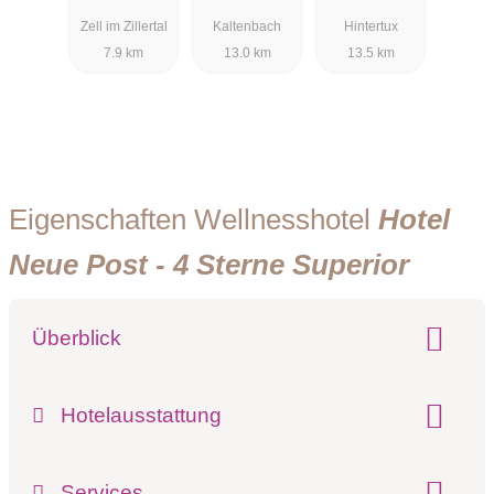
Mountain
Zell im Zillertal
Kaltenbach
Hintertux
Resort
7.9 km
13.0 km
13.5 km
Eigenschaften Wellnesshotel
Hotel
Neue Post - 4 Sterne Superior
Überblick
Klassifizierung:
Preisniveau:
Hotelausstattung
Hotel-Schwerpunkt:
Wellness & Kulinarik
Wellness & Skifahren
Beschreibung der Hotelausstattung:
Services