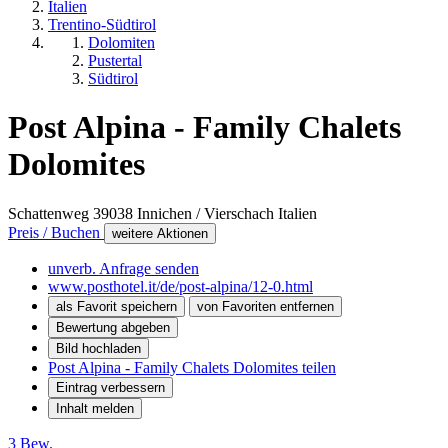
Italien
Trentino-Südtirol
Dolomiten
Pustertal
Südtirol
Post Alpina - Family Chalets
Dolomites
Schattenweg
39038
Innichen / Vierschach
Italien
Preis / Buchen
weitere Aktionen
unverb. Anfrage senden
www.posthotel.it/de/post-alpina/12-0.html
als Favorit speichern
von Favoriten entfernen
Bewertung abgeben
Bild hochladen
Post Alpina - Family Chalets Dolomites teilen
Eintrag verbessern
Inhalt melden
3 Bew.