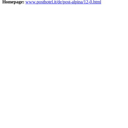
Homepage:
www.posthotel.it/de/post-alpina/12-0.html