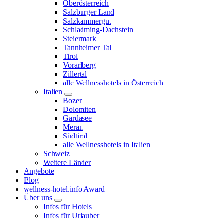
Oberösterreich
Salzburger Land
Salzkammergut
Schladming-Dachstein
Steiermark
Tannheimer Tal
Tirol
Vorarlberg
Zillertal
alle Wellnesshotels in Österreich
Italien
Bozen
Dolomiten
Gardasee
Meran
Südtirol
alle Wellnesshotels in Italien
Schweiz
Weitere Länder
Angebote
Blog
wellness-hotel.info Award
Über uns
Infos für Hotels
Infos für Urlauber