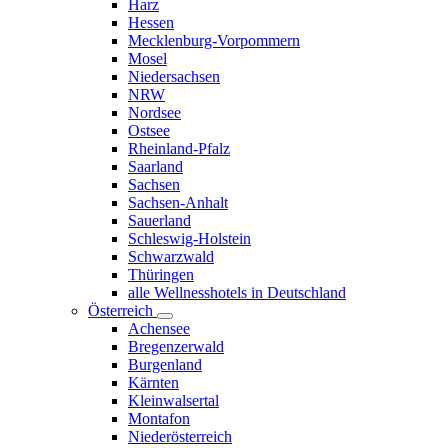
Harz
Hessen
Mecklenburg-Vorpommern
Mosel
Niedersachsen
NRW
Nordsee
Ostsee
Rheinland-Pfalz
Saarland
Sachsen
Sachsen-Anhalt
Sauerland
Schleswig-Holstein
Schwarzwald
Thüringen
alle Wellnesshotels in Deutschland
Österreich
Achensee
Bregenzerwald
Burgenland
Kärnten
Kleinwalsertal
Montafon
Niederösterreich