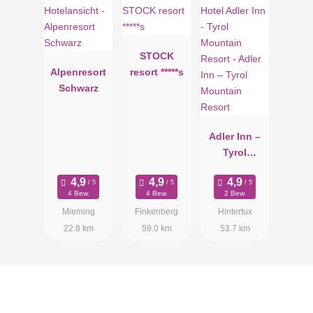
STOCK
Alpenresort
resort *****s
Schwarz
Adler Inn –
Tyrol
Mountain
Resort
4 Bew.
4 Bew.
2 Bew.
Mieming
Finkenberg
Hintertux
22.8 km
59.0 km
53.7 km