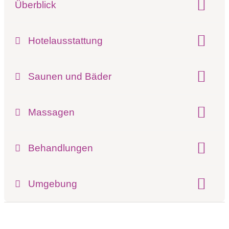
Überblick
Klassifizierung:
Wellness mit Kindern
Hotelausstattung
Pools:
Innenpool
Außenpool beheizt
Saunen und Bäder
Finnische Sauna
Außensauna
Dampfbad
Massagen
Ayurveda Massage
Behandlungen
TCM - Traditionelle Chinesische Medizin
Umgebung
Kosmetikbehandlungen
Register-Nr.