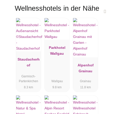
Wellnesshotels in der Nähe
Parkhotel
Wallgau
Staudacherh
of
Alpenhof
Grainau
Garmisch-
Partenkirchen
Wallgau
Grainau
8.3 km
9.8 km
11.8 km