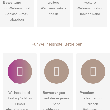
Bewertung
weitere
weitere
Hiermit akzeptiere ich die
AGB
.
für Wellnesshotel
Wellnesshotels
Wellnesshotels in
Schloss Elmau
finden
meiner Nähe
Die
Datenschutzerklärung
habe ich zur Kenntnis genommen.
abgeben
öffentliche Frage stellen
Abbrechen
Hinweis:
Bitte beachten Sie, öffentliche Fragen sind
für alle
Besucher sichtbar
.
Für Wellnesshotel
Betreiber
Klicken Sie hier um eine
individuelle Frage
an den
Wellnesshotel-Eintrag zu stellen
.
Wellnesshotel-
Bewertungen
Premium
Eintrag Schloss
auf der eigenen
- buchen für
Elmau
Seite
diesen
aktualisieren
einbinden
Wellnesshotel-