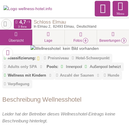
Menu
Schloss Elmau
In Elmau 2
82493
Elmau
Deutschland
3 Bew.
Übersicht
Lage
Fotos
Bewertungen
0
3
Klassifizierung:
Preisniveau
Hotel-Schwerpunkt
Adults only SPA
Pools:
Innenpool
Außenpool beheizt
Wellness mit Kindern
Anzahl der Saunen
Hunde
Verpflegung
Beschreibung Wellnesshotel
Leider hat der Betreiber dieses Wellnesshotel-Eintrags keine
Beschreibung hinterlegt.