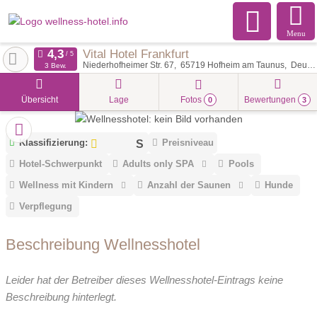
Menu
Vital Hotel Frankfurt
Niederhofheimer Str. 67
65719
Hofheim am Taunus
Deutschland
3 Bew.
Übersicht
Lage
Fotos
Bewertungen
0
3
Klassifizierung:
Preisniveau
Hotel-Schwerpunkt
Adults only SPA
Pools
Wellness mit Kindern
Anzahl der Saunen
Hunde
Verpflegung
Beschreibung Wellnesshotel
Leider hat der Betreiber dieses Wellnesshotel-Eintrags keine
Beschreibung hinterlegt.