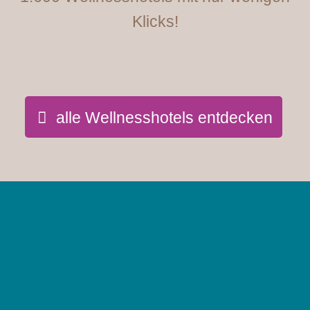
Klicks!
alle Wellnesshotels entdecken