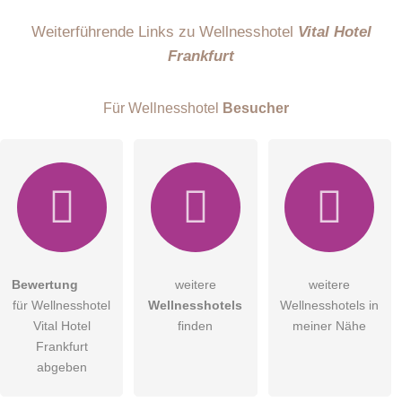
Name
Weiterführende Links zu Wellnesshotel
Vital Hotel
Frankfurt
E-Mail-Adresse (wird nicht veröffentlicht)
Für Wellnesshotel
Besucher
Hiermit akzeptiere ich die
AGB
.
Bewertung
weitere
weitere
für Wellnesshotel
Wellnesshotels
Wellnesshotels in
Die
Datenschutzerklärung
habe ich zur Kenntnis genommen.
Vital Hotel
finden
meiner Nähe
öffentliche Frage stellen
Frankfurt
Abbrechen
abgeben
Hinweis:
Bitte beachten Sie, öffentliche Fragen sind
für alle