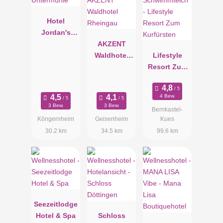
Hotel
Jordan's
Untermühle
AKZENT
Waldhotel
Lifestyle
Rheingau
Resort Zum
Kurfürsten
4 Bew.
3 Bew.
3 Bew.
Bernkastel-
Köngernheim
Geisenheim
Kues
30.2 km
34.5 km
99.6 km
Seezeitlodge
Hotel & Spa
Schloss