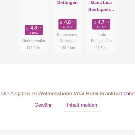
Döttingen
Mana Lisa
Boutiquehot
el
4 Bew.
4 Bew.
3 Bew.
Braunsbach-
Lauda-
Gonnesweiler
Döttingen
Königshofen
112.9 km
138.1 km
111.5 km
Alle Angaben zu
Wellnesshotel Vital Hotel Frankfurt
ohne
Gewähr
Inhalt melden