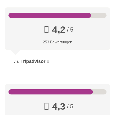
4,2
/ 5
253 Bewertungen
Tripadvisor
via:
4,3
/ 5