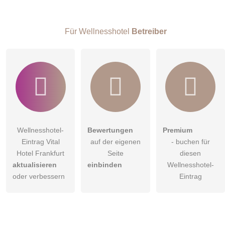
Besucher sichtbar
.
Klicken Sie hier um eine
individuelle Frage
an den
Wellnesshotel-Eintrag zu stellen
.
Für Wellnesshotel
Betreiber
Wellnesshotel-
Bewertungen
Premium
Eintrag Vital
auf der eigenen
- buchen für
Hotel Frankfurt
Seite
diesen
aktualisieren
einbinden
Wellnesshotel-
oder verbessern
Eintrag