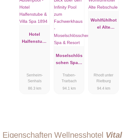
Wohlfühlhot
el Alte
Hotel
Rebschule
Halfenstube
& Villa Spa
1894
Moselschlös
schen Spa &
Resort
Senheim-
Traben-
Rhodt unter
Senhals
Trarbach
Rietburg
86.3 km
94.1 km
94.4 km
Eigenschaften Wellnesshotel
Vital