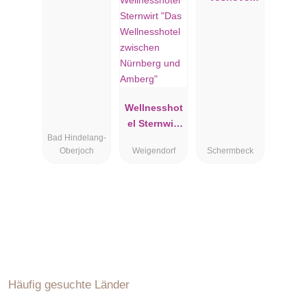
GmbH
Wellnesshot
el Sternwirt
Bad Hindelang-
"Das
Oberjoch
Weigendorf
Schermbeck
Wellnesshot
el zwischen
Nürnberg
und
Amberg"
Häufig gesuchte Länder