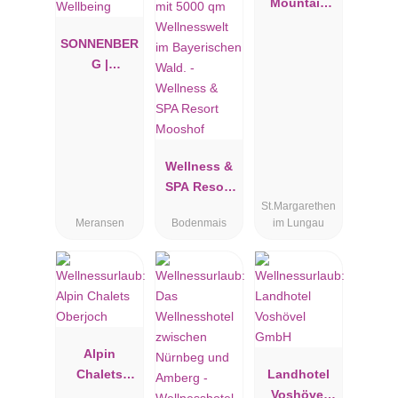
Mountain
Wellness
SONNENBER
Hotel
G |
Panorama
Dolomites
Wellbeing
Wellness &
SPA Resort
St.Margarethen
Mooshof
Meransen
Bodenmais
im Lungau
Alpin
Chalets
Landhotel
Oberjoch
Voshövel