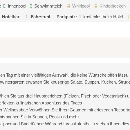
:
Innenpool
Schwimmteich
Whirlpool
Kinderbecken
Hotelbar
Fahrstuhl
Parkplatz:
kostenlos beim Hotel
en Tag mit einer vielfältigen Auswahl, die keine Wünsche offen lässt.
awintergarten erwarten Sie knusprige Salate, Suppen, Kuchen, Strudel
n Sie aus drei Hauptgerichten (Fleisch, Fisch oder Vegetarisch) u
erfekten kulinarischen Abschluss des Tages
r Wellnessbar: Verwöhnen Sie Ihren Gaumen mit erlesenen Teesort
ntspannen Sie in Saunen, Pools und mehr.
ipper und Badetücher: Während Ihres Aufenthalts stehen Ihnen dies