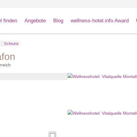
l finden
Angebote
Blog
wellness-hotel.info Award
Schruns
afon
rreich