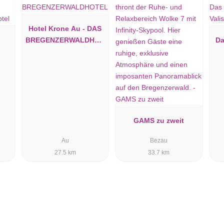
Hotel Krone Au - DAS
BREGENZERWALDHOT
Da
EL
GAMS zu zweit
Au
Bezau
27.5 km
33.7 km