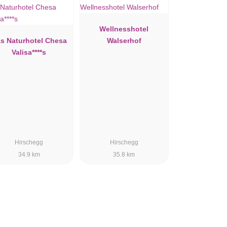
Wellnesshotel
s Naturhotel Chesa
Walserhof
Valisa****s
Hirschegg
Hirschegg
34.9 km
35.8 km