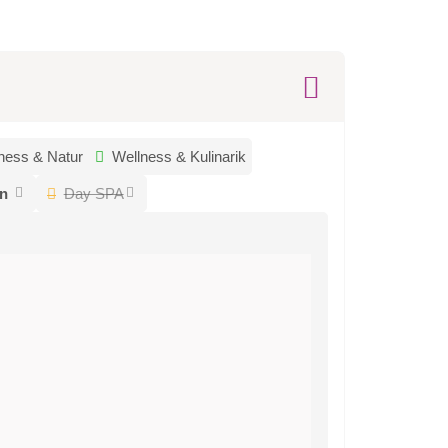
ness & Natur
Wellness & Kulinarik
rn
Day SPA