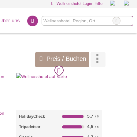
Wellnesshotel Login
Hilfe
Über uns
Preis / Buchen
5,7
HolidayCheck
4,5
Tripadvisor
4,7