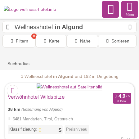
Menu
Wellnesshotel
in Algund
0
Filtern
Karte
Nähe
Sortieren
Suchradius:
1
Wellnesshotel
in Algund
und 192 in Umgebung
Verwöhnhotel Wildspitze
3 Bew.
38 km
(Entfernung von Algund)
6481 Mandarfen, Tirol, Österreich
Klassifizierung:
Preisniveau