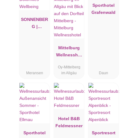
Sporthotel
Grafenwald
SONNENBER
G |
Panorama
Dolomites
Wellbeing
Mittelburg
Wellnesshot
el
Oy-Mittelberg
Meransen
im Allgäu
Daun
Hotel B&B
Feldmessner
Sporthotel
Sportresort