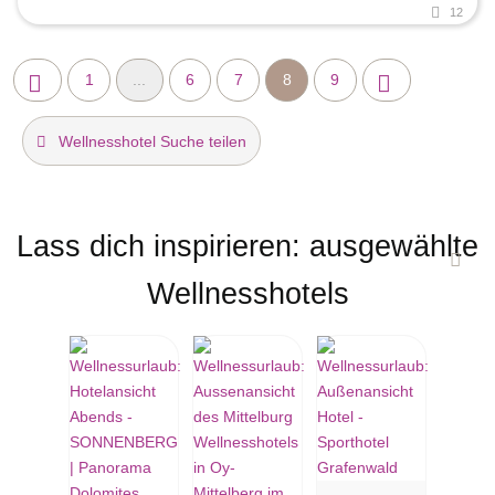
12
1
...
6
7
8
9
Wellnesshotel Suche teilen
Lass dich inspirieren: ausgewählte
Wellnesshotels