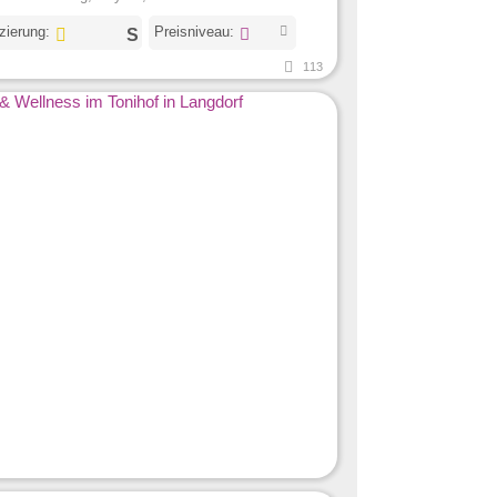
izierung:
Preisniveau:
113