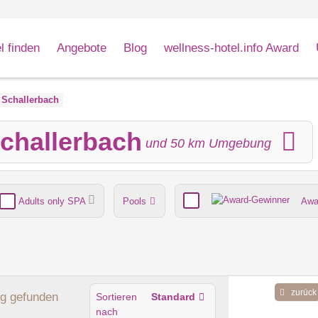
l finden
Angebote
Blog
wellness-hotel.info Award
 Schallerbach
Schallerbach
und
50
km Umgebung
Adults only SPA
Pools
Awa
nde
Umgebungsschwerpunkt
zurück
ng
gefunden
Sortieren
Standard
nach