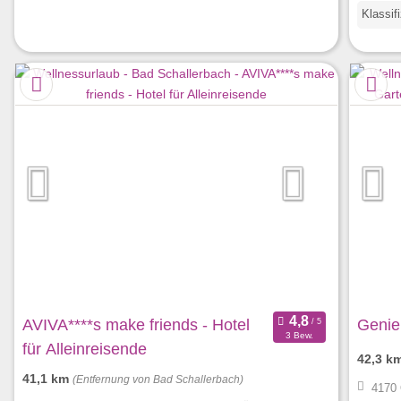
Klassif
AVIVA****s make friends - Hotel
Geni
3 Bew.
für Alleinreisende
42,3 k
41,1 km
(Entfernung von Bad Schallerbach)
4170 