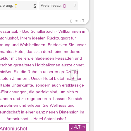
izierung:
Preisniveau:
310
 Antoniushof