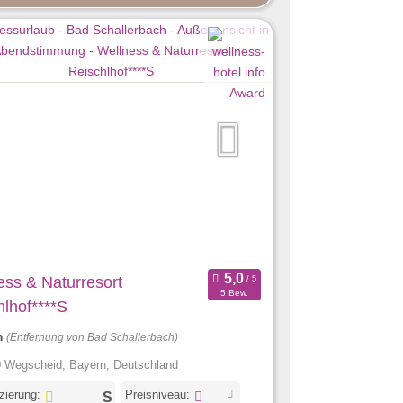
ess & Naturresort
5 Bew.
hlhof****S
m
(Entfernung von Bad Schallerbach)
 Wegscheid, Bayern, Deutschland
izierung:
Preisniveau: