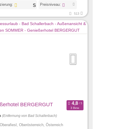
izierung:
Preisniveau:
513
eßerhotel BERGERGUT
3 Bew.
m
(Entfernung von Bad Schallerbach)
Oberafiesl, Oberösterreich, Österreich