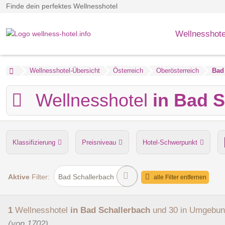
Finde dein perfektes Wellnesshotel
Wellnesshote
Wellnesshotel-Übersicht
Österreich
Oberösterreich
Bad
Wellnesshotel
in Bad 
Klassifizierung
Preisniveau
Hotel-Schwerpunkt
Anzahl der Saunen
Dampfbad
Verpflegung
Hu
Aktive
Filter:
Bad Schallerbach
alle Filter entfernen
1
Wellnesshotel
in Bad Schallerbach
und 30 in Umgebu
(von 1702)