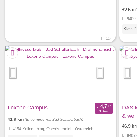
49 km
94099
Klassif
114
Loxone Campus
DAS M
3 Bew.
& well
41,9 km
(Entfernung von Bad Schallerbach)
46,9 k
4154 Kollerschlag, Oberösterreich, Österreich
94072