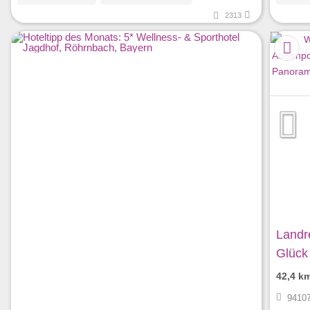
2313
Landr
Glück 
42,4 k
94107