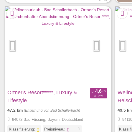
Ortner's Resort*****, Luxury &
Welln
3 Bew.
Lifestyle
Reisc
47,2 km
49,5 k
(Entfernung von Bad Schallerbach)
94072 Bad Füssing, Bayern, Deutschland
94110
Klassifizierung:
Preisniveau:
Klassif