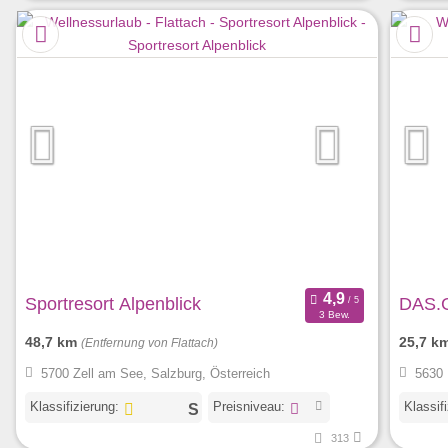
Sportresort Alpenblick
DAS.
3 Bew.
48,7 km
25,7 k
(Entfernung von Flattach)
5700 Zell am See, Salzburg, Österreich
5630 
Klassifizierung:
Preisniveau:
Klassif
313