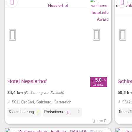
Hotel Nesslerhof
Schlo
11 Bew.
34,4 km
50,2 k
(Entfernung von Flattach)
5611 Großarl, Salzburg, Österreich
5542 
Klassifizierung:
Preisniveau:
Klassif
338