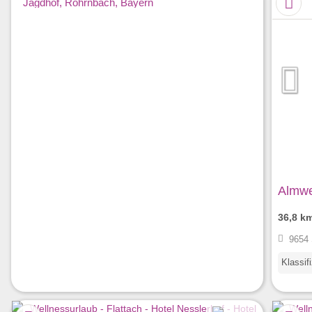
Almwe
36,8 k
9654 
Klassif