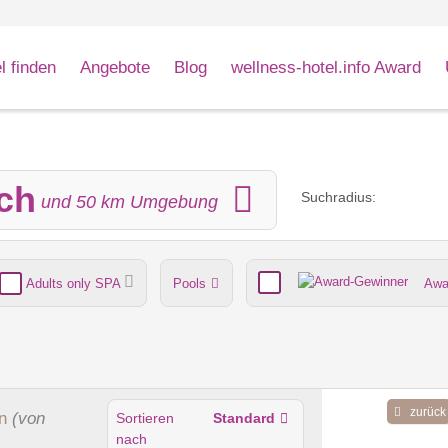
l finden
Angebote
Blog
wellness-hotel.info Award
ach
Suchradius:
und
50
km Umgebung
Adults only SPA
Pools
Awa
nde
Umgebungsschwerpunkt
zurück
n
(von
Sortieren
Standard
nach