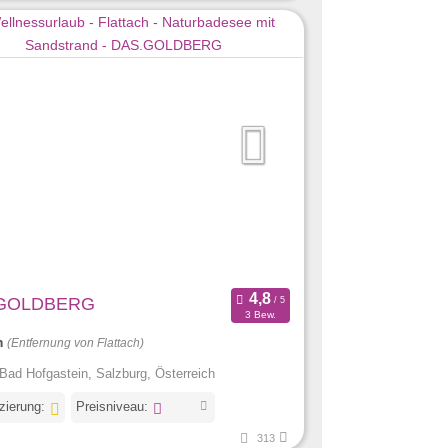
GOLDBERG
3 Bew.
m
(Entfernung von Flattach)
Bad Hofgastein, Salzburg, Österreich
izierung:
Preisniveau:
313