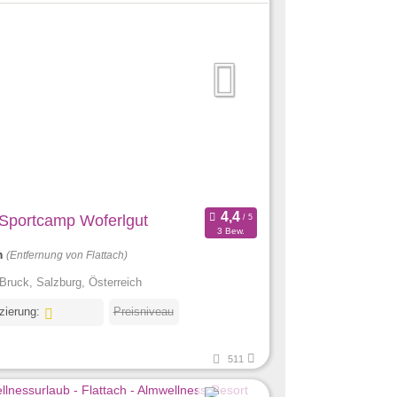
 Sportcamp Woferlgut
3 Bew.
m
(Entfernung von Flattach)
Bruck, Salzburg, Österreich
izierung:
Preisniveau
511