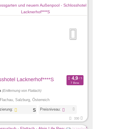
sshotel Lacknerhof****S
7 Bew.
m
(Entfernung von Flattach)
Flachau, Salzburg, Österreich
izierung:
Preisniveau:
330