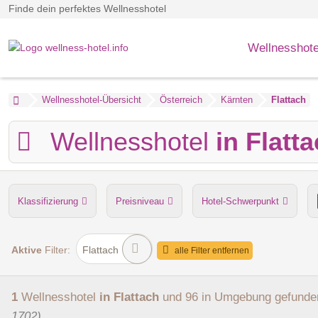
Finde dein perfektes Wellnesshotel
Wellnesshote
Wellnesshotel-Übersicht
Österreich
Kärnten
Flattach
Wellnesshotel
in Flatt
Klassifizierung
Preisniveau
Hotel-Schwerpunkt
Anzahl der Saunen
Dampfbad
Verpflegung
Hu
Aktive
Filter:
Flattach
alle Filter entfernen
1
Wellnesshotel
in Flattach
und 96 in Umgebung
gefunde
1702)