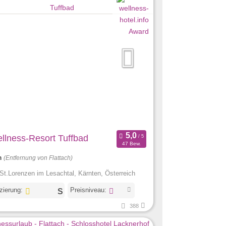
llness-Resort Tuffbad
47 Bew.
m
(Entfernung von Flattach)
St.Lorenzen im Lesachtal, Kärnten, Österreich
izierung:
Preisniveau:
388