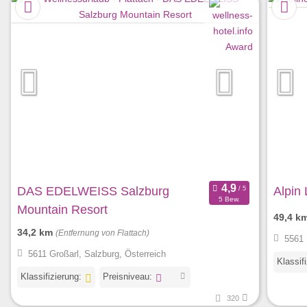
DAS EDELWEISS Salzburg
Alpin 
5 Bew.
Mountain Resort
49,4 k
34,2 km
(Entfernung von Flattach)
5561 
5611 Großarl, Salzburg, Österreich
Klassif
Klassifizierung:
Preisniveau:
320