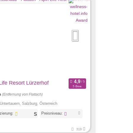
Life Resort Lürzerhof
5 Bew.
m
(Entfernung von Flattach)
Untertauern, Salzburg, Österreich
izierung:
Preisniveau:
319