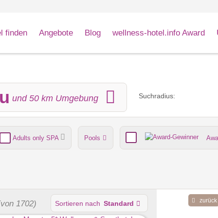
l finden
Angebote
Blog
wellness-hotel.info Award
au
Suchradius:
und
50
km Umgebung
Adults only SPA
Pools
Awa
nde
Umgebungsschwerpunkt
zurück
(von 1702)
Sortieren nach
Standard