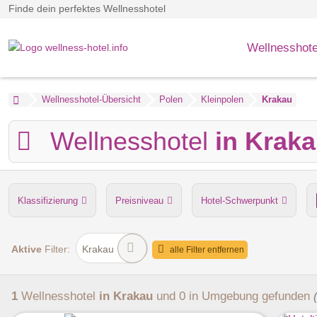
Finde dein perfektes Wellnesshotel
Wellnesshote
Wellnesshotel-Übersicht
Polen
Kleinpolen
Krakau
Wellnesshotel
in Krak
Klassifizierung
Preisniveau
Hotel-Schwerpunkt
Anzahl der Saunen
Dampfbad
Verpflegung
Hu
Aktive
Filter:
Krakau
alle Filter entfernen
1
Wellnesshotel
in Krakau
und 0 in Umgebung
gefunden