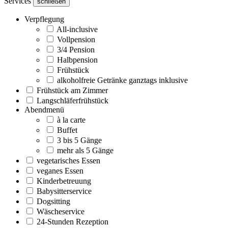
Services
schließen
Verpflegung
All-inclusive
Vollpension
3/4 Pension
Halbpension
Frühstück
alkoholfreie Getränke ganztags inklusive
Frühstück am Zimmer
Langschläferfrühstück
Abendmenü
à la carte
Buffet
3 bis 5 Gänge
mehr als 5 Gänge
vegetarisches Essen
veganes Essen
Kinderbetreuung
Babysitterservice
Dogsitting
Wäscheservice
24-Stunden Rezeption