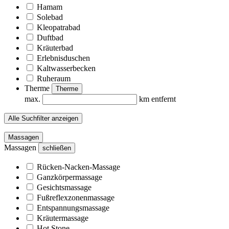
Hamam
Solebad
Kleopatrabad
Duftbad
Kräuterbad
Erlebnisduschen
Kaltwasserbecken
Ruheraum
Therme
Therme
max.
km entfernt
Alle Suchfilter anzeigen
Massagen
Massagen
schließen
Rücken-Nacken-Massage
Ganzkörpermassage
Gesichtsmassage
Fußreflexzonenmassage
Entspannungsmassage
Kräutermassage
Hot Stone