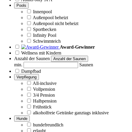
Pools
Innenpool
Außenpool beheizt
Außenpool nicht beheizt
Sportbecken
Infinity Pool
Schwimmteich
Award-Gewinner
Wellness mit Kindern
Anzahl der Saunen
Anzahl der Saunen
min.
Saunen
Dampfbad
Verpflegung
All-inclusive
Vollpension
3/4 Pension
Halbpension
Frühstück
alkoholfreie Getränke ganztags inklusive
Hunde
hundefreundlich
erlaubt