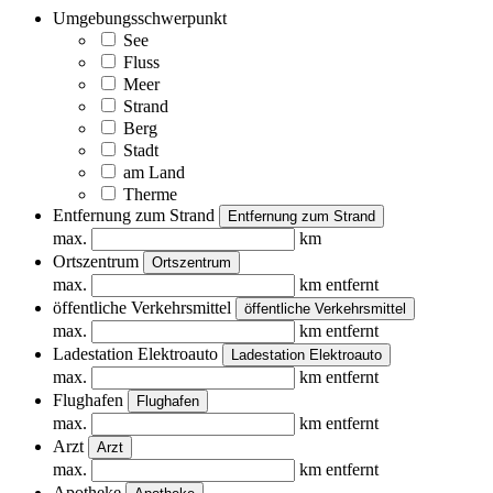
Umgebungsschwerpunkt
See
Fluss
Meer
Strand
Berg
Stadt
am Land
Therme
Entfernung zum Strand
Entfernung zum Strand
max.
km
Ortszentrum
Ortszentrum
max.
km entfernt
öffentliche Verkehrsmittel
öffentliche Verkehrsmittel
max.
km entfernt
Ladestation Elektroauto
Ladestation Elektroauto
max.
km entfernt
Flughafen
Flughafen
max.
km entfernt
Arzt
Arzt
max.
km entfernt
Apotheke