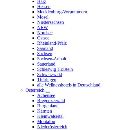
Harz
Hessen
Mecklenburg-Vorpommern
Mosel
Niedersachsen
NRW
Nordsee
Ostsee
Rheinland-Pfalz
Saarland
Sachsen
Sachsen-Anhalt
Sauerland
Schleswig-Holstein
Schwarzwald
Thüringen
alle Wellnesshotels in Deutschland
Österreich
Achensee
Bregenzerwald
Burgenland
Kärnten
Kleinwalsertal
Montafon
Niederösterreich