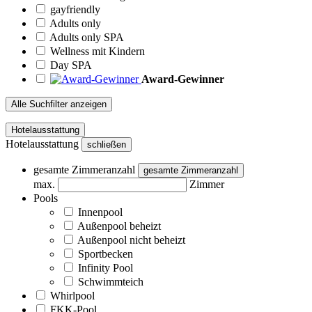
gayfriendly
Adults only
Adults only SPA
Wellness mit Kindern
Day SPA
Award-Gewinner
Alle Suchfilter anzeigen
Hotelausstattung
Hotelausstattung
schließen
gesamte Zimmeranzahl
gesamte Zimmeranzahl
max.
Zimmer
Pools
Innenpool
Außenpool beheizt
Außenpool nicht beheizt
Sportbecken
Infinity Pool
Schwimmteich
Whirlpool
FKK-Pool