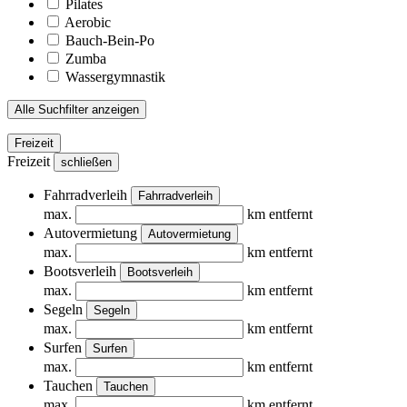
Pilates
Aerobic
Bauch-Bein-Po
Zumba
Wassergymnastik
Alle Suchfilter anzeigen
Freizeit
Freizeit
schließen
Fahrradverleih
Fahrradverleih
max.
km entfernt
Autovermietung
Autovermietung
max.
km entfernt
Bootsverleih
Bootsverleih
max.
km entfernt
Segeln
Segeln
max.
km entfernt
Surfen
Surfen
max.
km entfernt
Tauchen
Tauchen
max.
km entfernt