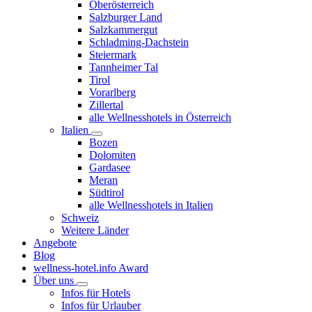
Oberösterreich
Salzburger Land
Salzkammergut
Schladming-Dachstein
Steiermark
Tannheimer Tal
Tirol
Vorarlberg
Zillertal
alle Wellnesshotels in Österreich
Italien
Bozen
Dolomiten
Gardasee
Meran
Südtirol
alle Wellnesshotels in Italien
Schweiz
Weitere Länder
Angebote
Blog
wellness-hotel.info Award
Über uns
Infos für Hotels
Infos für Urlauber