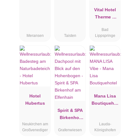
Panorama
Dolomites
Vital Hotel
Wellbeing
Therme &
Wellnessres
Bad
ort Bad
Meransen
Taisten
Lippspringe
Lippspringe
Hotel
Mana Lisa
Hubertus
Boutiquehot
Spirit & SPA
el
Birkenhof
Neukirchen am
Lauda-
am
Großvenediger
Grafenwiesen
Königshofen
Elfenhain