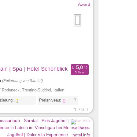
ain | Spa | Hotel Schönblick
5 Bew.
m
(Entfernung von Sarntal)
 Rodeneck, Trentino-Südtirol, Italien
izierung:
Preisniveau:
523