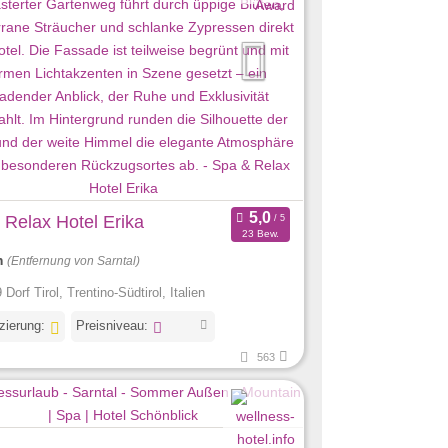
 Relax Hotel Erika
23 Bew.
m
(Entfernung von Sarntal)
Dorf Tirol, Trentino-Südtirol, Italien
izierung:
Preisniveau:
563