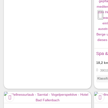
Spa &
18,2 k
39019 
Klassif