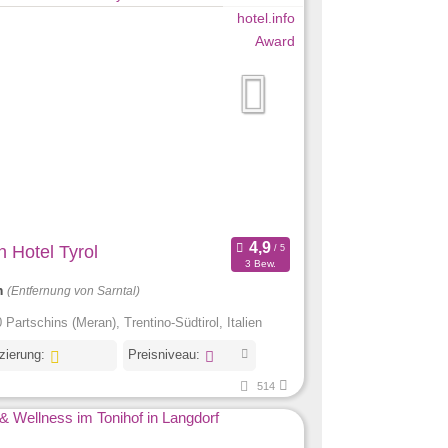
 Hotel Tyrol
3 Bew.
m
(Entfernung von Sarntal)
 Partschins (Meran), Trentino-Südtirol, Italien
izierung:
Preisniveau:
514