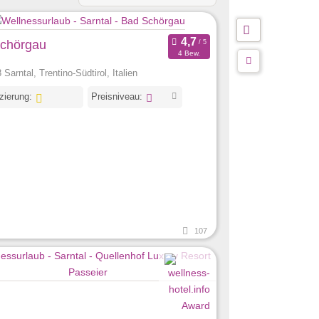
chörgau
4 Bew.
Sarntal, Trentino-Südtirol, Italien
izierung:
Preisniveau:
107