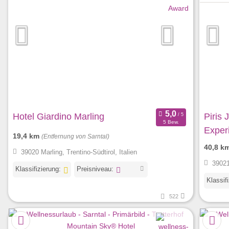
Hotel Giardino Marling
Piris 
5 Bew.
Exper
19,4 km
(Entfernung von Sarntal)
40,8 k
39020 Marling, Trentino-Südtirol, Italien
39021
Klassifizierung:
Preisniveau:
Klassif
522