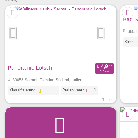
Bad S
39058 
Klassif
Panoramic Lotsch
3 Bew.
39058 Sarntal, Trentino-Südtirol, Italien
Klassifizierung:
Preisniveau:
114