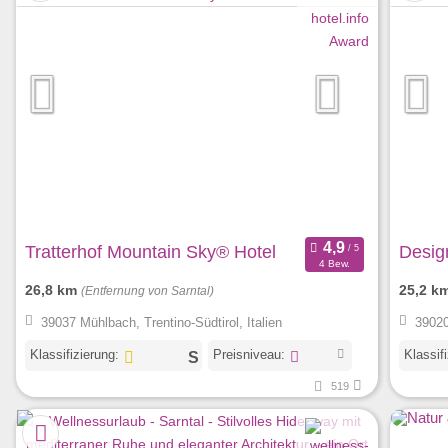
Tratterhof Mountain Sky® Hotel
Design
4 Bew.
26,8 km
25,2 k
(Entfernung von Sarntal)
39037 Mühlbach, Trentino-Südtirol, Italien
39020
Klassifizierung:
Preisniveau:
Klassif
519