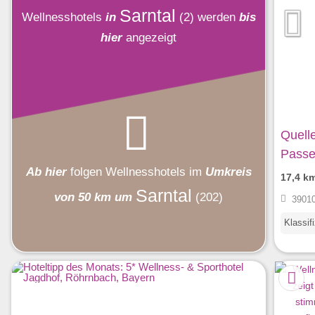
Sarntal
Wellnesshotels
in
(2)
werden
bis
hier
angezeigt
Quell
Passe
Ab hier
folgen
Wellnesshotels
im
Umkreis
17,4 k
Sarntal
von 50 km um
(202)
39010 
Klassif