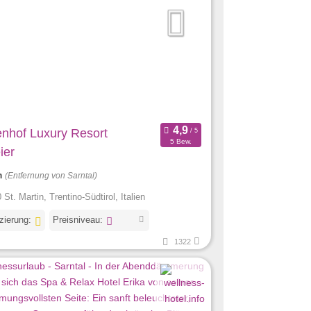
enhof Luxury Resort
5 Bew.
ier
m
(Entfernung von Sarntal)
St. Martin, Trentino-Südtirol, Italien
izierung:
Preisniveau:
1322