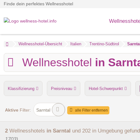
Finde dein perfektes Wellnesshotel
Wellnesshote
Wellnesshotel-Übersicht
Italien
Trentino-Südtirol
Sarnta
Wellnesshotel
in Sarnt
Klassifizierung
Preisniveau
Hotel-Schwerpunkt
Anzahl der Saunen
Dampfbad
Verpflegung
Hu
Aktive
Filter:
Sarntal
alle Filter entfernen
2
Wellnesshotels
in Sarntal
und 202 in Umgebung
gefun
1703)