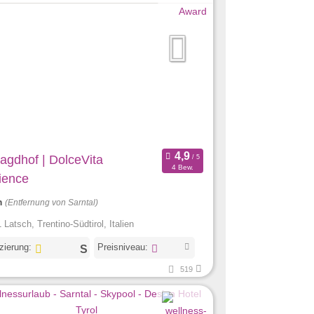
Jagdhof | DolceVita
4 Bew.
ience
m
(Entfernung von Sarntal)
 Latsch, Trentino-Südtirol, Italien
izierung:
Preisniveau:
519