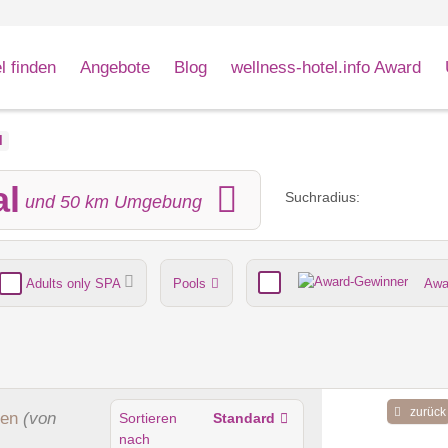
l finden
Angebote
Blog
wellness-hotel.info Award
l
al
Suchradius:
und
50
km Umgebung
Adults only SPA
Pools
Awa
nde
Umgebungsschwerpunkt
zurück
den
(von
Sortieren
Standard
nach