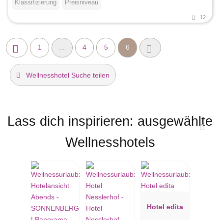
Klassifizierung
Preisniveau
12
1
...
4
5
6
Wellnesshotel Suche teilen
Lass dich inspirieren: ausgewählte
Wellnesshotels
Hotel edita