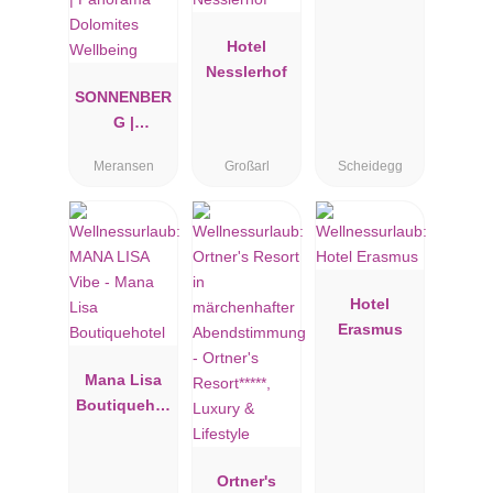
Hotel
Nesslerhof
SONNENBER
G |
Panorama
Meransen
Großarl
Scheidegg
Dolomites
Wellbeing
Hotel
Erasmus
Mana Lisa
Boutiquehot
el
Ortner's