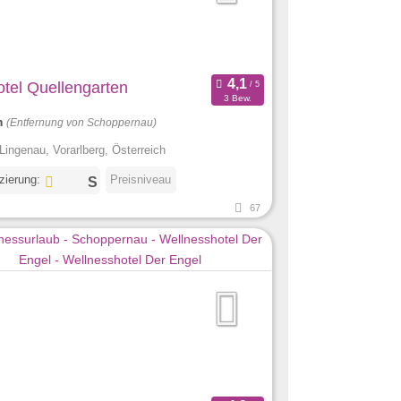
otel Quellengarten
3 Bew.
m
(Entfernung von Schoppernau)
Lingenau, Vorarlberg, Österreich
izierung:
Preisniveau
67