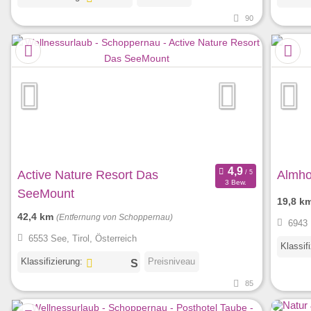
90
Active Nature Resort Das
Almho
3 Bew.
SeeMount
19,8 k
42,4 km
(Entfernung von Schoppernau)
6943 
6553 See, Tirol, Österreich
Klassif
Klassifizierung:
Preisniveau
85