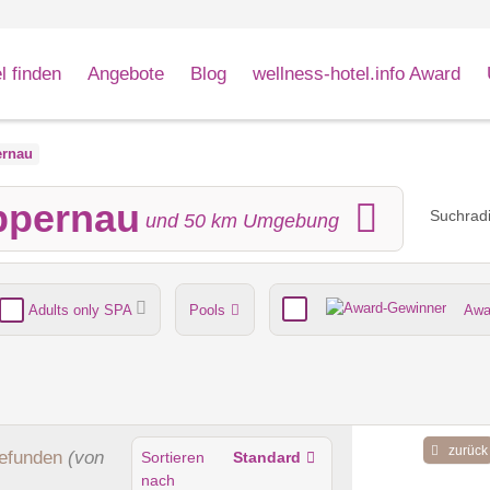
l finden
Angebote
Blog
wellness-hotel.info Award
rnau
ppernau
Suchradi
und
50
km Umgebung
Adults only SPA
Pools
Awa
nde
Umgebungsschwerpunkt
zurück
efunden
(von
Sortieren
Standard
nach