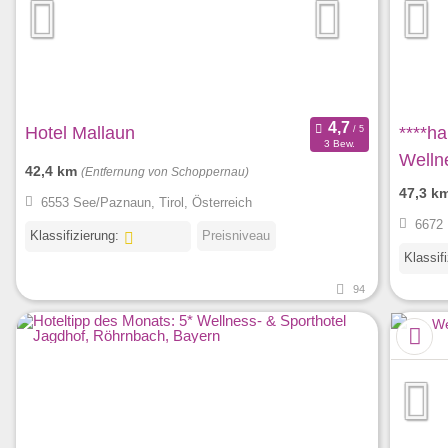
Hotel Mallaun
****h
3 Bew.
Welln
42,4 km
(Entfernung von Schoppernau)
47,3 k
6553 See/Paznaun, Tirol, Österreich
6672 
Klassifizierung:
Preisniveau
Klassif
94