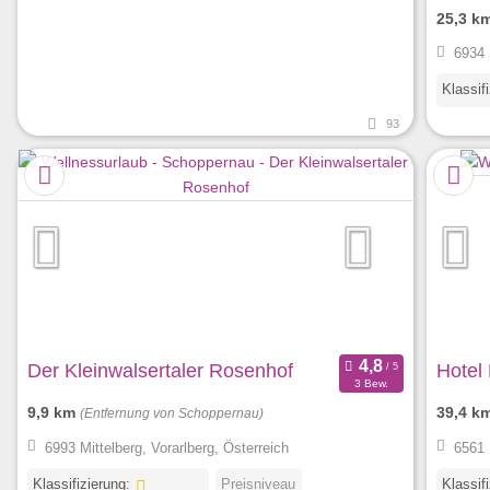
25,3 k
6934 
Klassif
93
Der Kleinwalsertaler Rosenhof
Hotel 
3 Bew.
9,9 km
39,4 k
(Entfernung von Schoppernau)
6993 Mittelberg, Vorarlberg, Österreich
6561 
Klassifizierung:
Preisniveau
Klassif