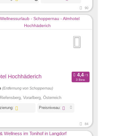
90
tel Hochhäderich
3 Bew.
m
(Entfernung von Schoppernau)
Riefensberg, Vorarlberg, Österreich
izierung:
Preisniveau:
84