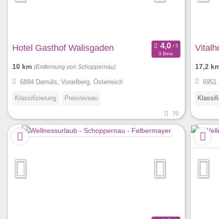
Hotel Gasthof Walisgaden
Vitalh
3 Bew.
10 km
17,2 k
(Entfernung von Schoppernau)
6884 Damüls, Vorarlberg, Österreich
6951 
Klassifizierung
Preisniveau
Klassif
70