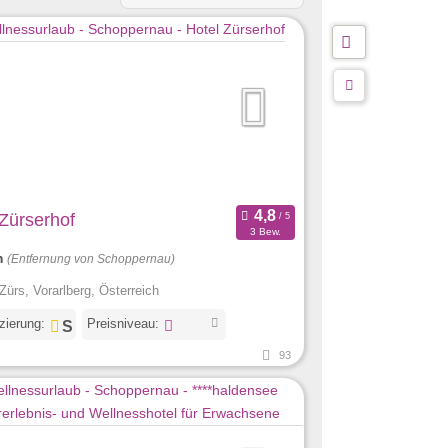
 Zürserhof
3 Bew.
m
(Entfernung von Schoppernau)
Zürs, Vorarlberg, Österreich
izierung:
Preisniveau:
93