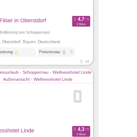
Filser in Oberstdorf
3 Bew.
(Entfernung von Schoppernau)
 Oberstdorf, Bayern, Deutschland
izierung:
Preisniveau:
93
esshotel Linde
3 Bew.