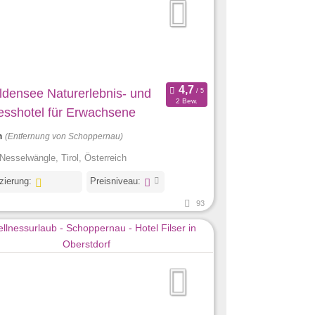
aldensee Naturerlebnis- und
2 Bew.
esshotel für Erwachsene
m
(Entfernung von Schoppernau)
Nesselwängle, Tirol, Österreich
izierung:
Preisniveau:
93