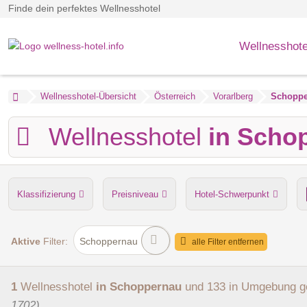
Finde dein perfektes Wellnesshotel
Wellnesshote
Wellnesshotel-Übersicht
Österreich
Vorarlberg
Schoppe
Wellnesshotel
in Scho
Klassifizierung
Preisniveau
Hotel-Schwerpunkt
Anzahl der Saunen
Dampfbad
Verpflegung
Hu
Aktive
Filter:
Schoppernau
alle Filter entfernen
1
Wellnesshotel
in Schoppernau
und 133 in Umgebung
g
1702)