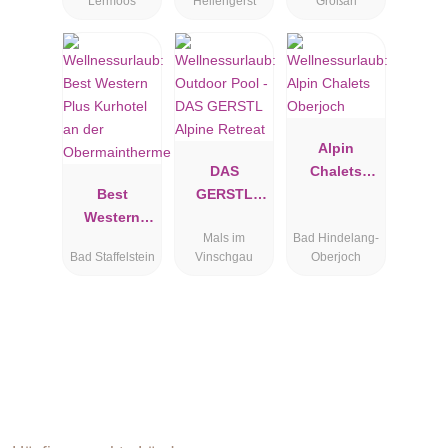
Lermoos
Hellengerst
Großarl
Mountain
Resort
Alpin
DAS
Chalets
Best
GERSTL
Oberjoch
Western
Alpine
Mals im
Bad Hindelang-
Plus
Retreat
Bad Staffelstein
Vinschgau
Oberjoch
Kurhotel an
der
Obermainthe
rme