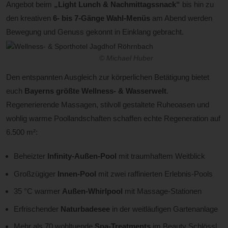
Angebot beim
„Light Lunch & Nachmittagssnack“
bis hin zu
den kreativen
6- bis 7-Gänge Wahl-Menüs
am Abend werden
Bewegung und Genuss gekonnt in Einklang gebracht.
© Michael Huber
Den entspannten Ausgleich zur körperlichen Betätigung bietet
euch
Bayerns größte Wellness- & Wasserwelt
.
Regenerierende Massagen, stilvoll gestaltete Ruheoasen und
wohlig warme Poollandschaften schaffen echte Regeneration auf
6.500 m²:
Beheizter
Infinity-Außen-Pool
mit traumhaftem Weitblick
Großzügiger
Innen-Pool
mit zwei raffinierten Erlebnis-Pools
35 °C warmer
Außen-Whirlpool
mit Massage-Stationen
Erfrischender
Naturbadesee
in der weitläufigen Gartenanlage
Mehr als 70 wohltuende
Spa-Treatments
im Beauty Schlössl