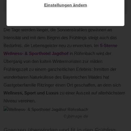
Einstellungen ändern
© Michael Huber
Die Tage werden länger, die Sonnenstrahlen gewinnen an
Intensität und mit dem Beginn des Frühlings steigt auch das
Bedürfnis, die Lebensgeister neu zu erwecken. Im
5-Sterne
Wellness- & Sporthotel Jagdhof
in Röhrnbach wird der
Übergang von den kalten Wintermonaten zur milden
Frühlingszeit zu einem ganzheitlichen Erlebnis: Inmitten der
wunderbaren Naturkulisse des Bayerischen Waldes hat
Gastgeberfamilie Ritzinger einen Ort geschaffen, an dem sich
Wellness, Sport und Luxus
zu einer Auszeit auf allerhöchstem
Niveau vereinen.
© jbimage.de
Grenzen überwinden und fit in den Frühling