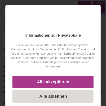
Menu
wellness-hotel.info
Blog
Hotel des Monats
Blogartikel
Informationen zur Privatsphäre
Teilen
Diese Website verwendet - Ihre Erlaubnis vorausgesetzt -
Hotel des Monats März: 5-Sterne Wellness-
Cookies und ähnliche Technologien für Funktionen, Tracking und
Targeting. Manche Funktionen sind nur mit Erlaubnis von Cookies
& Sporthotel Jagdhof in Röhrnbach
möglich. Außerdem brauchen wir Ihr Einverständnis um Daten zu
sammeln, auf derer Grundlage wir diese Website weiter
verbessern.
Veröffentlicht am
02.03.2026
von
Christoph Reichl
Alle akzeptieren
Hotel des Monats
Bayerischer Wald
Bayern
Deutschland
Alle ablehnen