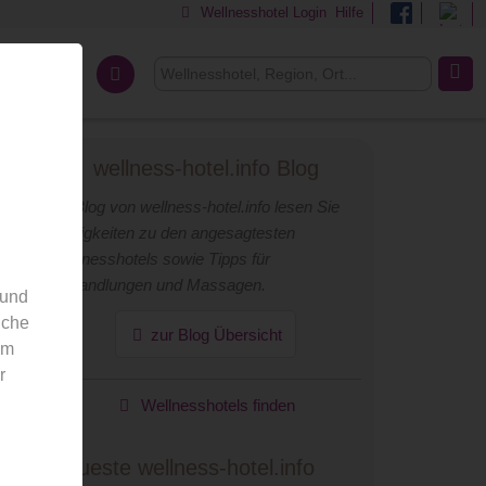
Wellnesshotel Login
Hilfe
Über uns
wellness-hotel.info Blog
Im Blog von wellness-hotel.info lesen Sie
Neuigkeiten zu den angesagtesten
Wellnesshotels sowie Tipps für
Behandlungen und Massagen.
 und
nche
zur Blog Übersicht
em
r
Wellnesshotels finden
Neueste wellness-hotel.info