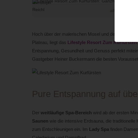
alle Bilder: ©
Hoch über der malerischen Mosel und der historische
Plateau, liegt das
Lifestyle Resort Zum Kurfürsten
Entspannung, Gesundheit und Genuss perfekt miteina
Gastgeber Heiner Buckermann die besten Voraussetz
Pure Entspannung auf übe
Der
weitläufige Spa-Bereich
wird ab der ersten Minu
Saunen
wie die intensive Erdsauna, die traditionel
zum Entschleunigen ein. Im
Lady Spa
finden Damen 
Caledarium und Dampfbad.