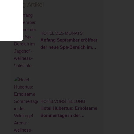
Blog Artikel
HOTEL DES MONATS
Anfang September eröffnet
der neue Spa-Bereich im
Jagdhof
HOTELVORSTELLUNG
Hotel Hubertus: Erholsame
Sommertage in der
Wildkogel-Arena