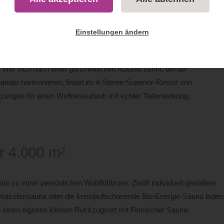
 Lifestyle Resort Zum Kurfürsten
Einstellungen ändern
n Altstadt von Bernkastel-Kues, auf dem heilklimatischen Kueser
. Wer sich nach einer ganzheitlichen Auszeit sehnt, bei der
nder harmonieren, findet im 4-Sterne-Superior-Resort von
ungen für einen Wellnessurlaub mit echter Tiefenwirkung.
r 4.000 m²
te zu eurer persönlichen Wohlfühlzone: Zwölf individuell gestaltete
le Holzofensauna oder die kreislaufschonende Bio-Energie-Sauna laden
einen eigenen kleinen Rückzugsort mit Finnischer Sauna,