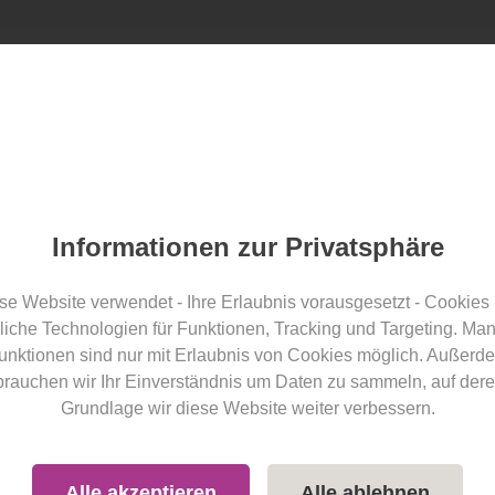
l finden
Angebote
Blog
wellness-hotel.info Award
Blogartikel
Teilen
Informationen zur Privatsphäre
Kurfürsten: Ganzheitliche
se Website verwendet - Ihre Erlaubnis vorausgesetzt - Cookies
liche Technologien für Funktionen, Tracking und Targeting. Ma
el
unktionen sind nur mit Erlaubnis von Cookies möglich. Außerd
brauchen wir Ihr Einverständnis um Daten zu sammeln, auf dere
Grundlage wir diese Website weiter verbessern.
Hotelvorstellung
Deutschland
Eifel
Rheinland-Pfalz
Alle akzeptieren
Alle ablehnen