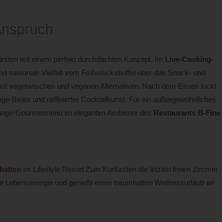
Anspruch
fürsten mit einem perfekt durchdachten Konzept. Im
Live-Cooking-
und saisonale Vielfalt vom Frühstücksbuffet über das Snack- und
t vegetarischen und veganen Alternativen. Nach dem Essen lockt
nge-Beats und raffinierter Cocktailkunst. Für ein außergewöhnliches
-Gänge-Gourmetmenü im eleganten Ambiente des
Restaurants B-Fine
batten
im Lifestyle Resort Zum Kurfürsten die letzten freien Zimmer
ue Lebensenergie und genießt einen traumhaften Wellnessurlaub an