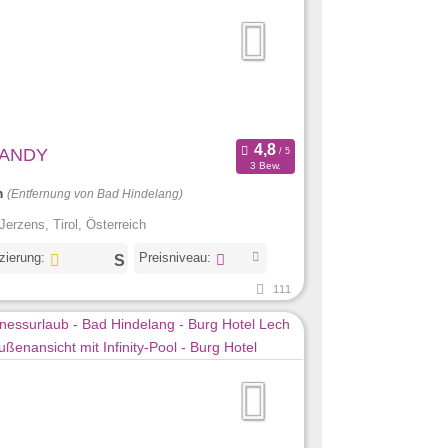
 ANDY
3 Bew.
m
(Entfernung von Bad Hindelang)
Jerzens, Tirol, Österreich
izierung:
Preisniveau:
111