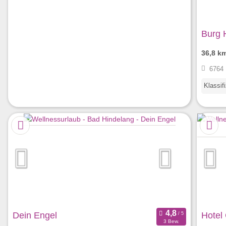
Burg 
36,8 k
6764 
Klassif
Dein Engel
Hotel
3 Bew.