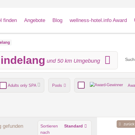
l finden
Angebote
Blog
wellness-hotel.info Award
elang
Hindelang
Such
und
50
km Umgebung
Adults only SPA
Pools
Awa
nde
Umgebungsschwerpunkt
zurück
g
gefunden
Sortieren
Standard
nach