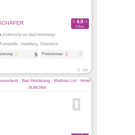
SCHÄFER
4 Bew.
m
(Entfernung von Bad Hindelang)
Fontanella, Vorarlberg, Österreich
izierung:
Preisniveau:
106