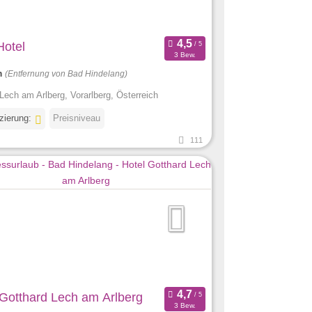
Hotel
3 Bew.
m
(Entfernung von Bad Hindelang)
Lech am Arlberg, Vorarlberg, Österreich
izierung:
Preisniveau
111
 Gotthard Lech am Arlberg
3 Bew.