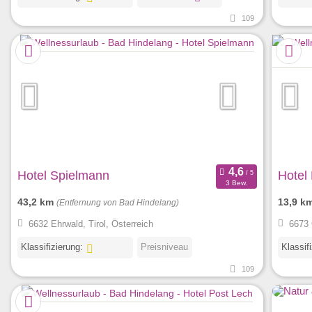
109
Hotel Spielmann
Hotel
3 Bew.
43,2 km
13,9 k
(Entfernung von Bad Hindelang)
6632 Ehrwald, Tirol, Österreich
6673 
Klassifizierung:
Preisniveau
Klassif
109