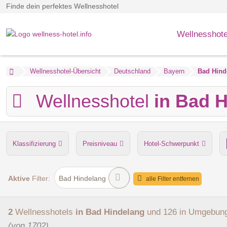
Finde dein perfektes Wellnesshotel
Wellnesshote
Wellnesshotel-Übersicht
Deutschland
Bayern
Bad Hind
Wellnesshotel
in Bad 
Klassifizierung
Preisniveau
Hotel-Schwerpunkt
Anzahl der Saunen
Dampfbad
Verpflegung
Hu
Aktive
Filter:
Bad Hindelang
alle Filter entfernen
2
Wellnesshotels
in Bad Hindelang
und 126 in Umgebun
(von 1702)