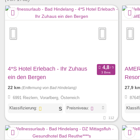
4*S Hotel Erlebach - Ihr Zuhaus
AMER
3 Bew.
ein den Bergen
Resor
22 km
27,9 k
(Entfernung von Bad Hindelang)
6991 Riezlern, Vorarlberg, Österreich
87645
Klassifizierung:
Preisniveau:
Klassif
112