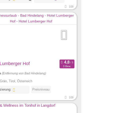
109
 Lumberger Hof
3 Bew.
m
(Entfernung von Bad Hindelang)
Grän, Tirol, Österreich
izierung:
Preisniveau
109