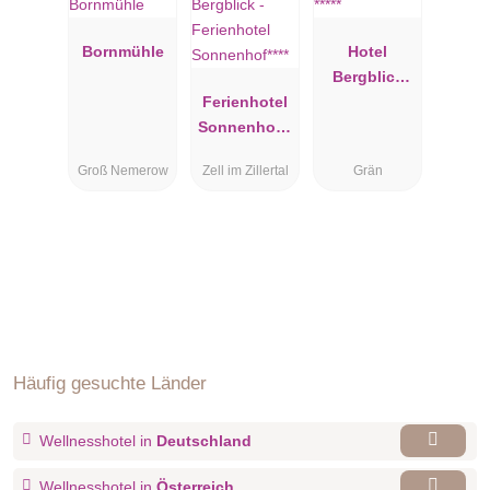
Bornmühle
Hotel
Bergblick
Ferienhotel
*****
Sonnenhof**
**
Groß Nemerow
Zell im Zillertal
Grän
Häufig gesuchte Länder
Wellnesshotel in
Deutschland
Wellnesshotel in
Österreich