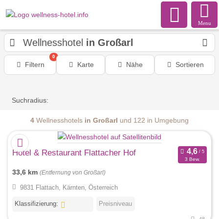
Menu
Wellnesshotel
in Großarl
0
Filtern
Karte
Nähe
Sortieren
Suchradius:
4
Wellnesshotels
in Großarl
und 122 in Umgebung
Hotel & Restaurant Flattacher Hof
3 Bew.
33,6 km
(Entfernung von Großarl)
9831 Flattach, Kärnten, Österreich
Klassifizierung:
Preisniveau