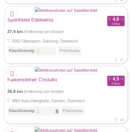
48
Sporthotel Edelweiss
3 Bew.
27,4 km
(Entfernung von Großarl)
5562 Obertauern, Salzburg, Österreich
Klassifizierung:
Preisniveau
17
Falkensteiner Cristallo
3 Bew.
36,9 km
(Entfernung von Großarl)
9863 Katschberghöhe, Kärnten, Österreich
Klassifizierung:
Preisniveau
18