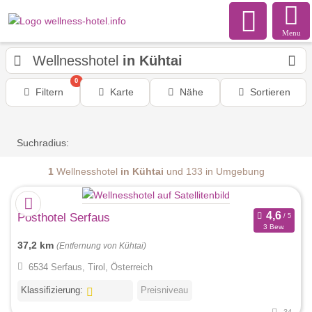
Menu
Wellnesshotel
in Kühtai
0
Filtern
Karte
Nähe
Sortieren
Suchradius:
1
Wellnesshotel
in Kühtai
und 133 in Umgebung
Posthotel Serfaus
3 Bew.
37,2 km
(Entfernung von Kühtai)
6534 Serfaus, Tirol, Österreich
Klassifizierung:
Preisniveau