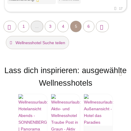
17
1
...
3
4
5
6
Wellnesshotel Suche teilen
Lass dich inspirieren: ausgewählte
Wellnesshotels