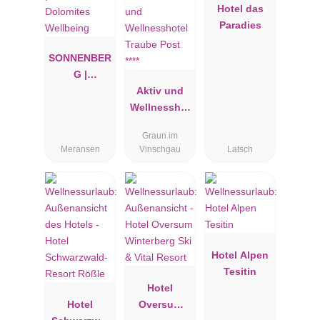
Hotel das
Paradies
SONNENBER
G |
Panorama
Aktiv und
Dolomites
Wellnesshot
Wellbeing
el Traube
Graun im
Post ****
Meransen
Vinschgau
Latsch
Hotel Alpen
Tesitin
Hotel
Hotel
Oversum