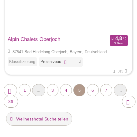
Alpin Chalets Oberjoch
3 Bew.
87541 Bad Hindelang-Oberjoch, Bayern, Deutschland
Klassifizierung
Preisniveau:
313
1
...
3
4
5
6
7
...
36
Wellnesshotel Suche teilen