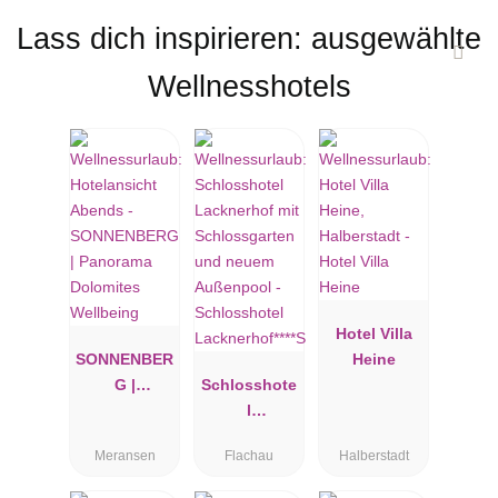
Lass dich inspirieren: ausgewählte
Wellnesshotels
Hotel Villa
SONNENBER
Heine
G |
Schlosshote
Panorama
l
Dolomites
Lacknerhof**
Meransen
Flachau
Halberstadt
Wellbeing
**S