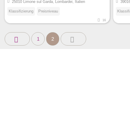
25010 Limone sul Garda, Lombardei, Italien
39016
Klassifizierung
Preisniveau
Klassif
16
1
2