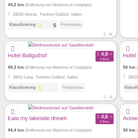
44,2 km
(Entfernung von Madonna di Campiglio)
39028 Vetzan, Trentino-Südtirol, Italien
Klassifizierung:
Preisniveau
66
Hotel Ballguthof
Hotel
3 Bew.
49,3 km
50 km
(Entfernung von Madonna di Campiglio)
39011 Lana, Trentino-Südtirol, Italien
39025
Klassifizierung:
Preisniveau
Klassif
16
Eala my lakeside dream
Arose
3 Bew.
44,4 km
36 km
(Entfernung von Madonna di Campiglio)