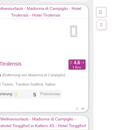
Tirolensis
3 Bew.
m
(Entfernung von Madonna di Campiglio)
 Tisens, Trentino-Südtirol, Italien
izierung:
Preisniveau
96