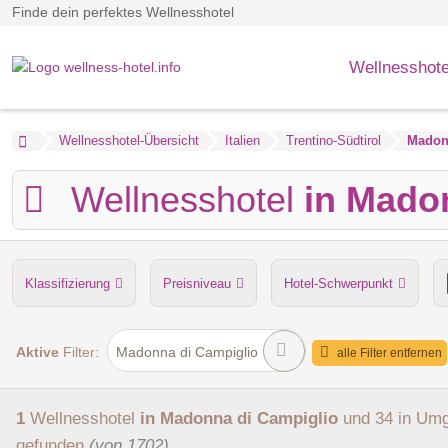
Finde dein perfektes Wellnesshotel
Wellnesshote
Wellnesshotel-Übersicht
Italien
Trentino-Südtirol
Madon
Wellnesshotel
in Mado
Klassifizierung
Preisniveau
Hotel-Schwerpunkt
Anzahl der Saunen
Dampfbad
Verpflegung
Hu
Aktive
Filter:
Madonna di Campiglio
alle Filter entfernen
1
Wellnesshotel
in Madonna di Campiglio
und 34 in Um
gefunden
(von 1702)