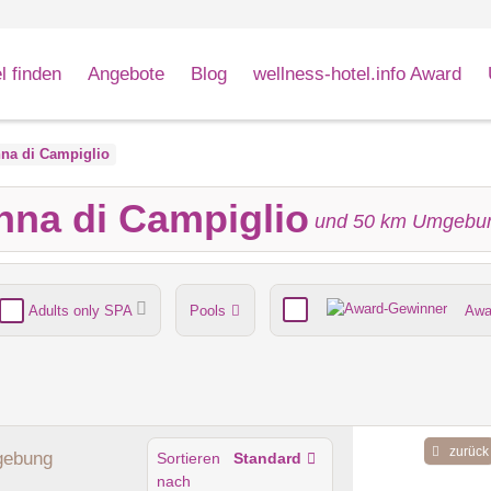
l finden
Angebote
Blog
wellness-hotel.info Award
na di Campiglio
nna di Campiglio
und
50
km Umgebu
Adults only SPA
Pools
Awa
nde
Umgebungsschwerpunkt
zurück
gebung
Sortieren
Standard
nach