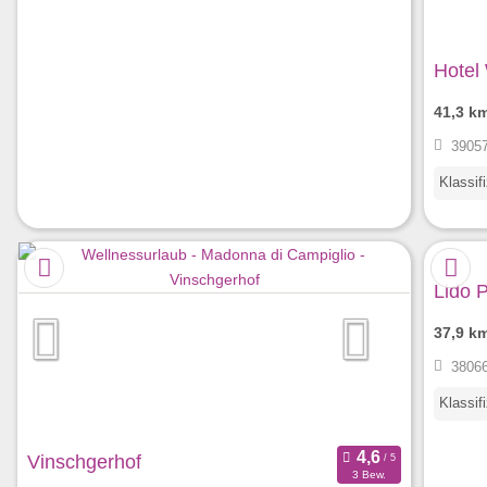
Hotel
41,3 k
39057
Klassif
Lido 
37,9 k
38066
Klassif
Vinschgerhof
3 Bew.