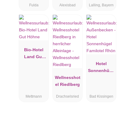
Fulda
Alexisbad
Lalling, Bayern
Bayerischer
Wald
Bio-Hotel
Land Gut
Höhne
Hotel
Sonnenhüge
Wellnesshot
l Familotel
el Riedlberg
Rhön
Mettmann
Drachselsried
Bad Kissingen