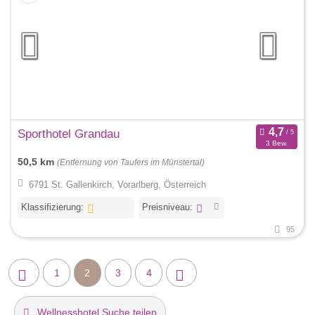
Sporthotel Grandau
3 Bew.
50,5 km
(Entfernung von Taufers im Münstertal)
6791 St. Gallenkirch, Vorarlberg, Österreich
Klassifizierung:
Preisniveau:
95
1
2
3
4
Wellnesshotel Suche teilen