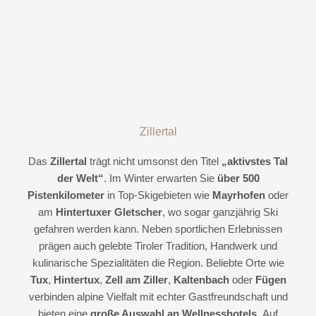
Zillertal
Das
Zillertal
trägt nicht umsonst den Titel
„aktivstes Tal
der Welt“
. Im Winter erwarten Sie
über 500
Pistenkilometer
in Top-Skigebieten wie
Mayrhofen
oder
am
Hintertuxer Gletscher
, wo sogar ganzjährig Ski
gefahren werden kann. Neben sportlichen Erlebnissen
prägen auch gelebte Tiroler Tradition, Handwerk und
kulinarische Spezialitäten die Region. Beliebte Orte wie
Tux
,
Hintertux
,
Zell am Ziller
,
Kaltenbach
oder
Fügen
verbinden alpine Vielfalt mit echter Gastfreundschaft und
bieten eine
große Auswahl an Wellnesshotels.
Auf