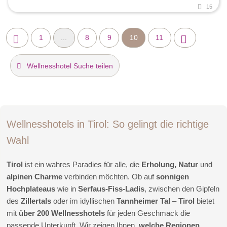
15
1
...
8
9
10
11
Wellnesshotel Suche teilen
Wellnesshotels in Tirol: So gelingt die richtige
Wahl
Tirol
ist ein wahres Paradies für alle, die
Erholung, Natur
und
alpinen Charme
verbinden möchten. Ob auf
sonnigen
Hochplateaus
wie in
Serfaus-Fiss-Ladis
, zwischen den Gipfeln
des
Zillertals
oder im idyllischen
Tannheimer Tal
–
Tirol
bietet
mit
über 200 Wellnesshotels
für jeden Geschmack die
passende Unterkunft. Wir zeigen Ihnen,
welche Regionen