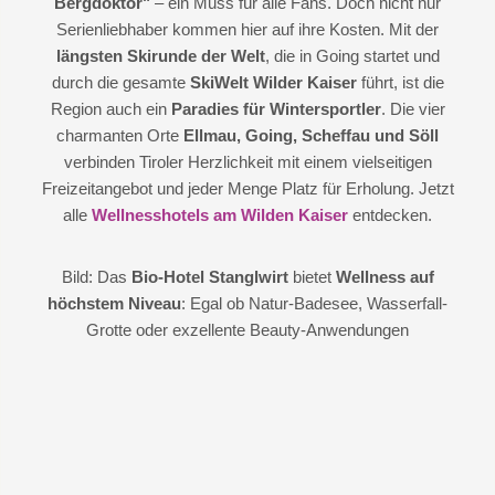
Bergdoktor"
– ein Muss für alle Fans. Doch nicht nur
Serienliebhaber kommen hier auf ihre Kosten. Mit der
längsten Skirunde der Welt
, die in Going startet und
durch die gesamte
SkiWelt Wilder Kaiser
führt, ist die
Region auch ein
Paradies für Wintersportler
. Die vier
charmanten Orte
Ellmau, Going, Scheffau und Söll
verbinden Tiroler Herzlichkeit mit einem vielseitigen
Freizeitangebot und jeder Menge Platz für Erholung. Jetzt
alle
Wellnesshotels am Wilden Kaiser
entdecken.
Bild: Das
Bio-Hotel Stanglwirt
bietet
Wellness auf
höchstem Niveau
: Egal ob Natur-Badesee, Wasserfall-
Grotte oder exzellente Beauty-Anwendungen