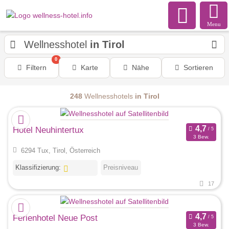
Menu
Wellnesshotel
in Tirol
0
Filtern
Karte
Nähe
Sortieren
248
Wellnesshotels
in Tirol
Hotel Neuhintertux
3 Bew.
6294 Tux, Tirol, Österreich
Klassifizierung:
Preisniveau
17
Ferienhotel Neue Post
3 Bew.