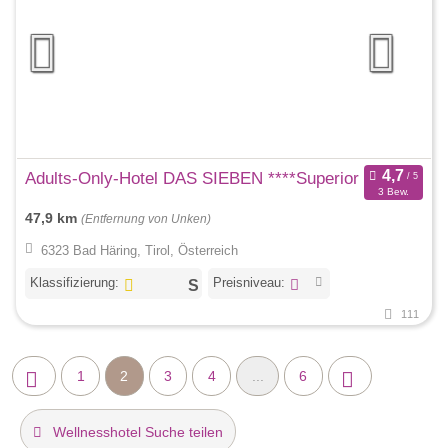
Adults-Only-Hotel DAS SIEBEN ****Superior
3 Bew.
47,9 km
(Entfernung von Unken)
6323 Bad Häring, Tirol, Österreich
Klassifizierung:
Preisniveau:
111
1
2
3
4
...
6
Wellnesshotel Suche teilen