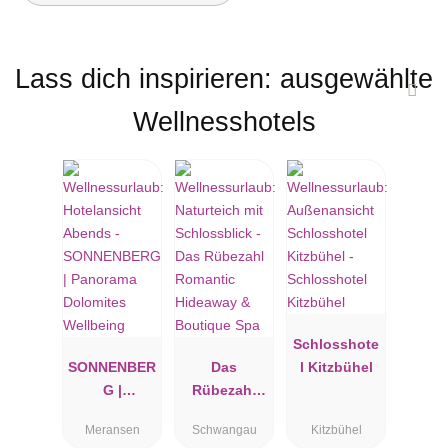
Lass dich inspirieren: ausgewählte
Wellnesshotels
Schlosshote
SONNENBER
Das
l Kitzbühel
G |
Rübezahl
Panorama
Romantic
Meransen
Schwangau
Kitzbühel
Dolomites
Hideaway &