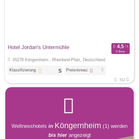
Hotel Jordan's Untermühle
3 Bew.
55278 Köngernheim , Rheinland-Pfalz, Deutschland
Klassifizierung:
Preisniveau:
312
Köngernheim
Wellnesshotels
in
(1)
werden
bis hier
angezeigt