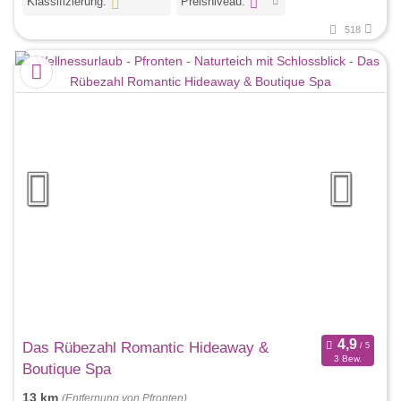
Klassifizierung:
Preisniveau:
518
Das Rübezahl Romantic Hideaway &
3 Bew.
Boutique Spa
13 km
(Entfernung von Pfronten)