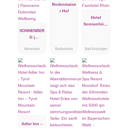
Bodenmaise
r Hof
Hotel
Sonnenhüge
SONNENBER
l Familotel
G |
Rhön
Panorama
Meransen
Bodenmais
Bad Kissingen
Dolomites
Wellbeing
Adler Inn –