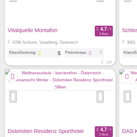
Vitalquelle Montafon
Schlo
3 Bew.
6780 Schruns, Vorarlberg, Österreich
3001 
Klassifizierung:
Preisniveau:
Klassif
113
Dolomiten Residenz Sporthotel
DAS 
3 Bew.