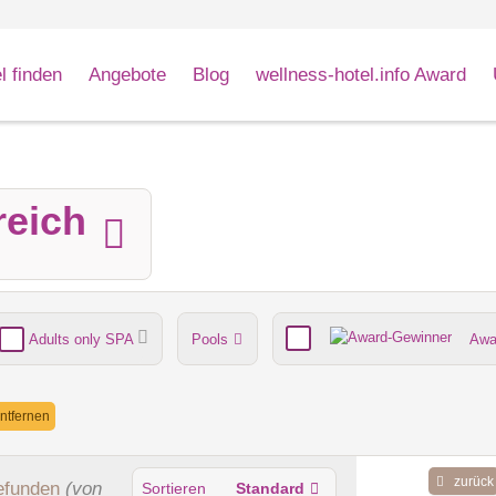
l finden
Angebote
Blog
wellness-hotel.info Award
reich
Adults only SPA
Pools
Awa
nde
Umgebungsschwerpunkt
entfernen
zurück
efunden
(von
Sortieren
Standard