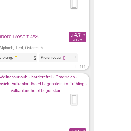
nberg Resort 4*S
3 Bew.
Alpbach, Tirol, Österreich
izierung:
Preisniveau:
114