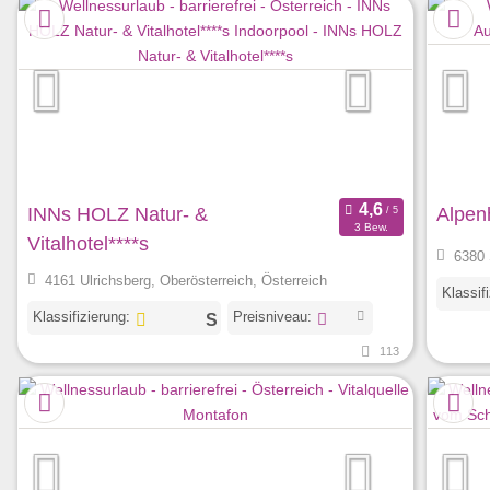
INNs HOLZ Natur- &
Alpenh
3 Bew.
Vitalhotel****s
6380 
4161 Ulrichsberg, Oberösterreich, Österreich
Klassif
Klassifizierung:
Preisniveau:
113