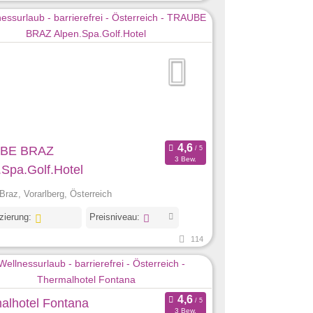
BE BRAZ
3 Bew.
.Spa.Golf.Hotel
Braz, Vorarlberg, Österreich
izierung:
Preisniveau:
114
alhotel Fontana
3 Bew.