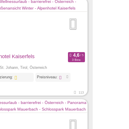
otel Kaiserfels
3 Bew.
St. Johann, Tirol, Österreich
izierung:
Preisniveau:
113