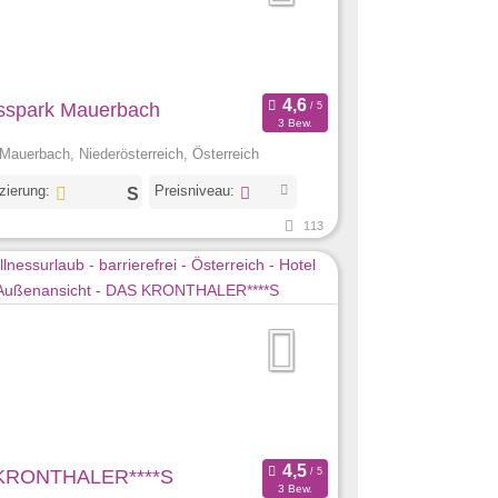
sspark Mauerbach
3 Bew.
Mauerbach, Niederösterreich, Österreich
izierung:
Preisniveau:
113
KRONTHALER****S
3 Bew.