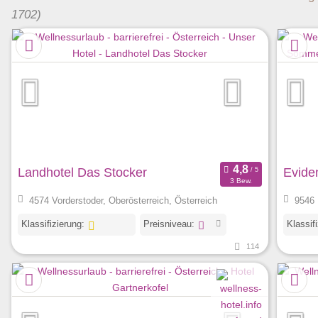
1702)
Landhotel Das Stocker
Evide
3 Bew.
4574 Vorderstoder, Oberösterreich, Österreich
9546 
Klassifizierung:
Preisniveau:
Klassif
114