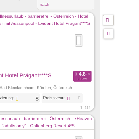
nach
nt Hotel Prägant****S
3 Bew.
Bad Kleinkirchheim, Kärnten, Österreich
izierung:
Preisniveau:
114