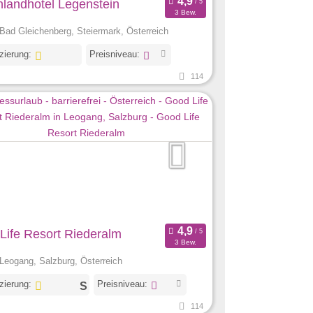
nlandhotel Legenstein
3 Bew.
Bad Gleichenberg, Steiermark, Österreich
izierung:
Preisniveau:
114
Life Resort Riederalm
3 Bew.
Leogang, Salzburg, Österreich
izierung:
Preisniveau:
114