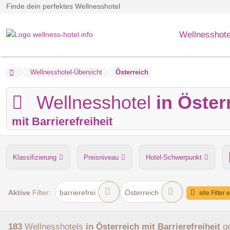
Finde dein perfektes Wellnesshotel
Wellnesshote
Wellnesshotel-Übersicht
Österreich
Wellnesshotel
in Öster
mit Barrierefreiheit
Klassifizierung
Preisniveau
Hotel-Schwerpunkt
Anzahl der Saunen
Dampfbad
Verpflegung
Hu
Aktive
Filter:
barrierefrei
Österreich
alle Filter 
183
Wellnesshotels
in Österreich
mit Barrierefreiheit
g