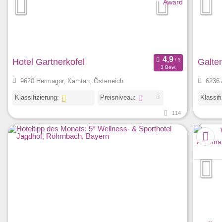
Hotel Gartnerkofel
Galte
3 Bew.
9620 Hermagor, Kärnten, Österreich
6236 
Klassifizierung:
Preisniveau:
Klassif
114