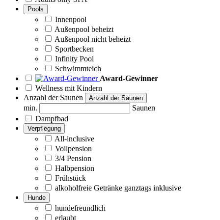
Pools
Innenpool
Außenpool beheizt
Außenpool nicht beheizt
Sportbecken
Infinity Pool
Schwimmteich
Award-Gewinner
Wellness mit Kindern
Anzahl der Saunen
Anzahl der Saunen
min.
Saunen
Dampfbad
Verpflegung
All-inclusive
Vollpension
3/4 Pension
Halbpension
Frühstück
alkoholfreie Getränke ganztags inklusive
Hunde
hundefreundlich
erlaubt