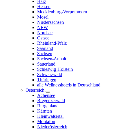
Harz
Hessen
Mecklenburg-Vorpommern
Mosel
Niedersachsen
NRW
Nordsee
Ostsee
Rheinland-Pfalz
Saarland
Sachsen
Sachsen-Anhalt
Sauerland
Schleswig-Holstein
Schwarzwald
Thüringen
alle Wellnesshotels in Deutschland
Österreich
Achensee
Bregenzerwald
Burgenland
Kärnten
Kleinwalsertal
Montafon
Niederösterreich