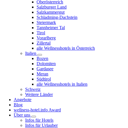
Oberösterreich
Salzburger Land
Salzkammergut
Schladming-Dachstein
Steiermark
Tannheimer Tal
Tirol
Vorarlberg
Zillertal
alle Wellnesshotels in Österreich
Italien
Bozen
Dolomiten
Gardasee
Meran
Südtirol
alle Wellnesshotels in Italien
Schweiz
Weitere Länder
Angebote
Blog
wellness-hotel.info Award
Über uns
Infos für Hotels
Infos für Urlauber