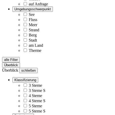
auf Anfrage
Umgebungsschwerpunkt
See
Fluss
Meer
Strand
Berg
Stadt
am Land
Therme
alle Filter
Überblick
Überblick
schließen
Klassifizierung
3 Sterne
3 Sterne S
4 Sterne
4 Sterne S
5 Sterne
5 Sterne S